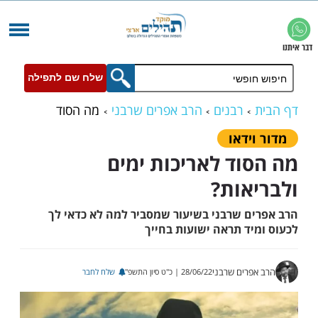
שלח שם לתפילה
רבנים
הרב אפרים שרבני
מה הסוד
מים ולבריאות?
ידאו
וד לאריכות ימים
אות?
ם שרבני בשיעור שמסביר למה לא כדאי לך
יד תראה ישועות בחייך