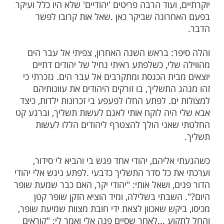
ות עוד תוכן חדש ומפתיע! התחברו לכל
מות שלנו בתהילים
בלחיצה כאן >>>​
ה ביהודי שומר מצוות, שנסע לבקר את קרובו
בארה"ב. כשהוא נחת קיבל את פניו קרובו,
וש בכיפה לראשו. תמה אותו יהודי בליבו, שמא
ת הכיפה לכבודו. אך כשהגיע אל ביתו ראה כי
טר במזוזה נאה, בספרי קודש, ופמוטים
 ועוד הרבה פריטים 'יהודיים' שלא היו כלל ועיקר
רונה שביקר כאן
.
שאל אות קרובו לפשר
ר: בראש השנה האחרון, צפיתי אל עבר הים
שלי, כשלפתע ראיתי נחיל של יהודים דתיים
בית הכנסת ומתקרבים אל עבר הים. נזכרתי כי
התשליך, בו זורקים היהודים את עוונותיהם