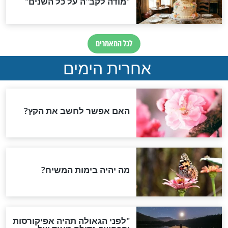
תשפ"ו - זמני
תפילה מסוגלת לערב ראש
יאת החג, ראש
השנה
ראש השנה