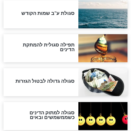
המסמך האבוד שנחשף
במרתפי מוסקבה: כתב היד
הנדיר של הרשב"ם התגלה
שורדת השואה שחוגגת 100:
"מודה לקב"ה על כל השנים"
לכל המאמרים
אחרית הימים