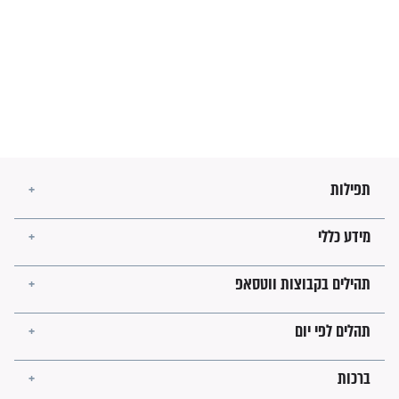
חורבנה של איראן לפי ספר
הזוהר הקדוש
בנו של הבבא סאלי: "אלו
השניות האחרונות לפני מלחמה
עולמית"
מה יהיו גבולות ארץ ישראל
בזמן הגאולה?
לכל המאמרים