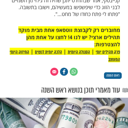
רי בשופר, וסיימתי: "ומשום מה האיש החליט
מני תוך כדי שציין את שמו – משה כץ. "אשתי
השם, ומיד צנחה על הארץ והתעלפה...
ה מעלפונה ביקשה שאתאר לה שוב, באופן
ורתו וקלסתר פניו של היהודי ההוא, וכשתיארתי
לפה שוב. התברר שאותו 'משה כץ' היה אביה
 שהיה תלמיד חכם ובעל תוקע בעיר פרשבורג
ה, ונרצח בשואה, כך שמעולם לא הכרתיו.
שאשתי שינתה את שם משפחתה, לא ידעתי ששם
הקודם היה כץ
'.
ואכן', סיים הקרוב ממיאמי,
גע נשתנו חיינו, ואנחנו משתדלים לצעוד בדרך
 את המעשה למרן, שר התורה, ר' חיים