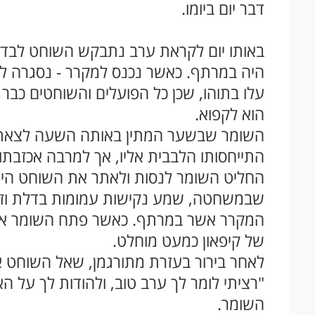
דבר יום ביומו.
באותו יום לקראת ערב נתבקש השוחט לבד
היה במרתף. כאשר נכנס למקרר - נסגרה לפ
עלו בתוהו, שכן כל הפועלים והשוחטים כבר 
הוא לקפוא.
השומר שבשער המתין באותה השעה לצאתו של
התייחסותו הלבבית אליו, אך למרבה אכזבתו,
החליט השומר לנסות ולאתר את השוחט היה
שבמשחטה, שמע נקישות עמומות בדלת וזעקו
המקרר אשר במרתף. כאשר פתח השומר את
של קיפאון כמעט מוחלט.
לאחר בירור בעזרת מתורגמן, שאל השוחט א
"רציתי לומר לך ערב טוב, ולהודות לך על הא
השומר.