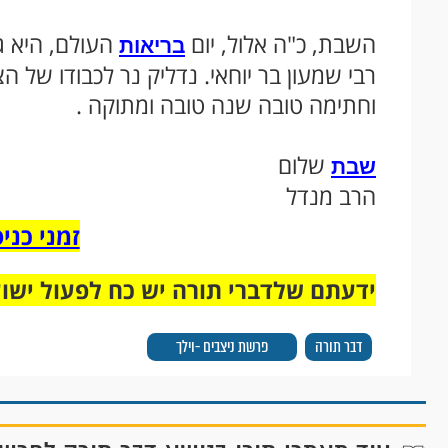
השבת, כ"ה אלול, יום
העולם, היא גם
בריאות
רבי שמעון בר יוחאי. נדליק נר לכבודו של ה
וחתימה טובה שנה טובה ומתוקה .
שלום
שבת
הרב מנדל
זמני כנ
ידעתם שלדברי תורה יש כח לפעול ישו
דבר תורה
פרשת ניצבים -וילך