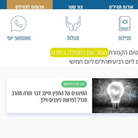
אודות תהילים
צור קשר
תרומות לתהילים
תפילות
סגולות
וואטסאפ יומי
טום הקטורת
מסור שם לתפילה בחינם
 ליום רביעי
תהילים ליום חמישי
דבר תורה לפרשת
ניצבים - וילך
הסימנים של החפץ חיים: דבר תורה מהרב
מנדל לפרשת ניצבים-וילך