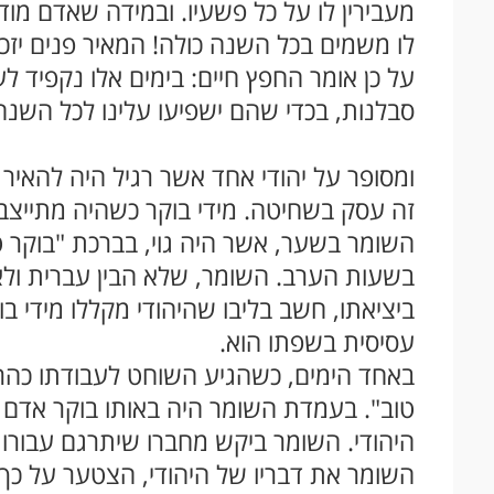
מעבירין לו על כל פשעיו. ובמידה שאדם מודד -
לו משמים בכל השנה כולה! המאיר פנים יזכ
על כן אומר החפץ חיים: בימים אלו נקפיד ל
סבלנות, בכדי שהם ישפיעו עלינו לכל השנ
ומסופר על יהודי אחד אשר רגיל היה להאיר את
זה עסק בשחיטה. מידי בוקר כשהיה מתייצ
השומר בשער, אשר היה גוי, בברכת "בוקר טו
בשעות הערב. השומר, שלא הבין עברית ולא 
ביציאתו, חשב בליבו שהיהודי מקללו מידי ב
עסיסית בשפתו הוא.
באחד הימים, כשהגיע השוחט לעבודתו כהרג
טוב". בעמדת השומר היה באותו בוקר אדם 
היהודי. השומר ביקש מחברו שיתרגם עבורו 
השומר את דבריו של היהודי, הצטער על כך 