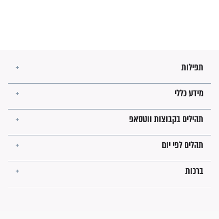
בנו של הבבא סאלי: "אלו
השניות האחרונות לפני מלחמה
עולמית"
מה יהיו גבולות ארץ ישראל
בזמן הגאולה?
לכל המאמרים
ישועות תהילים