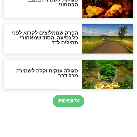
לכל המאמרים
מיסטיקה וקבלה
הרב שמואל אליהו: זה המפתח
לגאולה
זהו החוק הקוסמי שמחייב את
חורבנה של איראן לפי ספר
הזוהר הקדוש