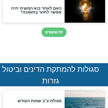
חדשות יהדות
הותר לפרסום: לוחמי מילואים
נהרגו בדרום לבנון
ההסכם החשאי של טראמפ
ואיראן: בלי שקיפות ועם הרבה
סימני שאלה
המסמך האבוד שנחשף
במרתפי מוסקבה: כתב היד
הנדיר של הרשב"ם התגלה