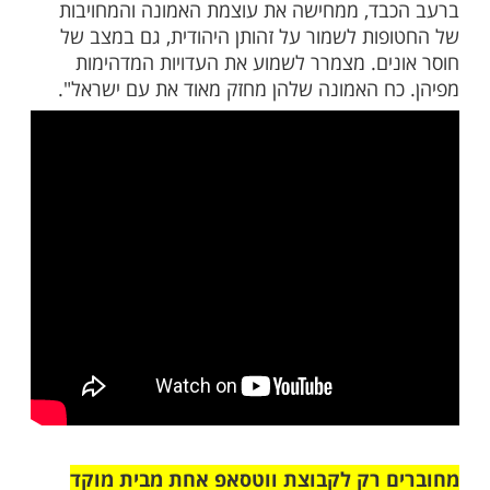
פה לגבי ההתחזקות שלה ושל החארים בשבי:
יים בעזה הרגישו באופן מוחשי שמירה אלוקית.
היה לשרוד שם את התופת בלי אמונה מוחלטת
 ואי אפשר לצאת מהשבי בעזה בלי להרגיש
שאלוקים שמר עליך אישית והוציא אותך".
א לאכול חמץ", היא מוסיפה "ושבעה ימים אף
נו לא נגעה בפיתות, למרות שהרעב הציק
 יהודי", הרבנית צילי שניידר, אמרה:
הזו, שנראית כמעט על-אנושית בהתחשב
ד, ממחישה את עוצמת האמונה והמחויבות
ות לשמור על זהותן היהודית, גם במצב של
ים. מצמרר לשמוע את העדויות המדהימות
ח האמונה שלהן מחזק מאוד את עם ישראל".