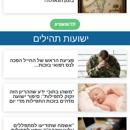
לכל המאמרים
ות להמתקת הדינים וביטול
גזרות
סגולת ע"ב שמות הקודש