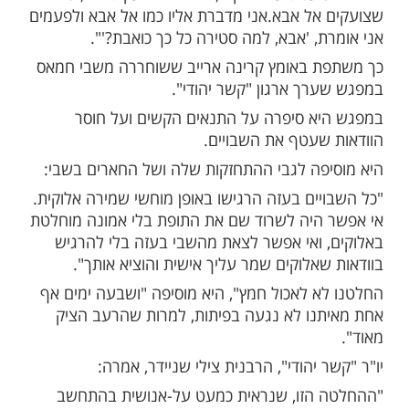
י: "אי אפשר היה לשרוד את התופת בלי אמונה מוחלטת
ות עוד תוכן חדש ומפתיע! התחברו לכל
מות שלנו בתהילים
בלחיצה כאן >>>​
ועסת על אלוקים, אבל אני צועקת אליו, כמו
אל אבא.אני מדברת אליו כמו אל אבא ולפעמים
, 'אבא, למה סטירה כל כך כואבת?'".
 באומץ קרינה ארייב ששוחררה משבי חמאס
רך ארגון "קשר יהודי".
א סיפרה על התנאים הקשים ועל חוסר
שעטף את השבויים.