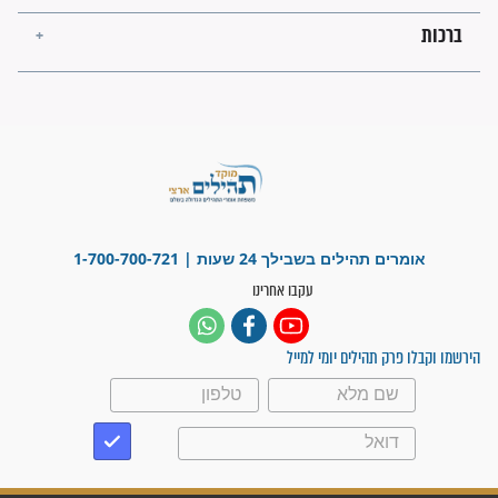
פציעת הראש של החייל הפכה
לנס רפואי בזכות...
"משהו בתוכי ידע שההריון הזה
זקוק לתפילות": סיפור ישועה
מדהים בזכות התפילות מדי יום
"אשמח שתודיעו למתפללים
עלינו שהקב"ה שמע לתפילות
וחתמתי על חוזה עבודה אחרי
שנתיים של חיפוש!"