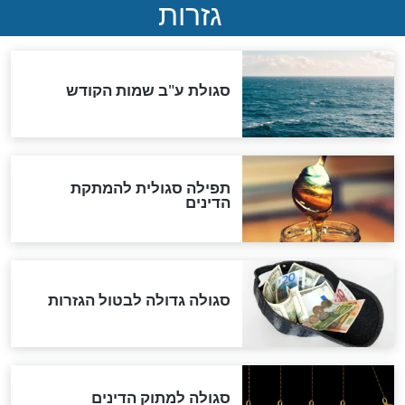
המסמך האבוד שנחשף
במרתפי מוסקבה: כתב היד
הנדיר של הרשב"ם התגלה
שורדת השואה שחוגגת 100:
"מודה לקב"ה על כל השנים"
לכל המאמרים
אחרית הימים