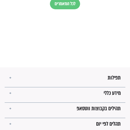
בנו של הבבא סאלי: "אלו
השניות האחרונות לפני מלחמה
עולמית"
מה יהיו גבולות ארץ ישראל
בזמן הגאולה?
לכל המאמרים
ישועות תהילים