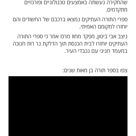
מות שלנו בתהילים
בלחיצה כאן >>>​
פני כחודש, נעשתה פריצה לבית כנסת בראשון
ה נגנבו ספרי קודש עתיקים בני מאות שנים.
יצעה עד כה חקירה סמויה שבמהלכה נעצרו
 שהיו חשודים בביצוע העבירות.
ותם של החשודים נעשתה הודות לכך
נעשתה באמצעים טכנולוגיים ופורנזיים
.
רה העתיקים נמצאו ברכבם של החשודים והם
קומם האמיתי.
ביטון, מפקד מחוז מרכז אמר כי ספרי התורה
יוחזרו לבית הכנסת תוך הדלקת נר רות חנוכה
יגי עם נכבדי העיר.