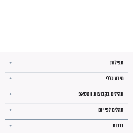
מה יהיו גבולות ארץ ישראל
בזמן הגאולה?
לכל המאמרים
ישועות תהילים
פציעת הראש של החייל הפכה
לנס רפואי בזכות...