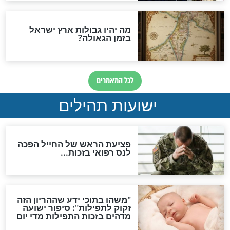
ות להמתקת הדינים וביטול
גזרות
סגולת ע"ב שמות הקודש
תפילה סגולית להמתקת
הדינים