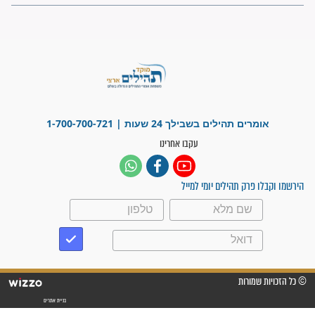
"משהו בתוכי ידע שההריון הזה
זקוק לתפילות": סיפור ישועה
מדהים בזכות התפילות מדי יום
"אשמח שתודיעו למתפללים
עלינו שהקב"ה שמע לתפילות
וחתמתי על חוזה עבודה אחרי
שנתיים של חיפוש!"
"לא להתייאש חס ושלום, גם
אם הזיווג עוד לא מגיע"