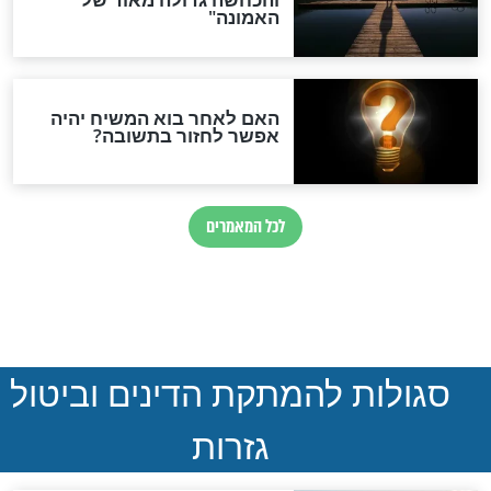
נהרגו בדרום לבנון
ההסכם החשאי של טראמפ
ואיראן: בלי שקיפות ועם הרבה
סימני שאלה
המסמך האבוד שנחשף
במרתפי מוסקבה: כתב היד
הנדיר של הרשב"ם התגלה
שורדת השואה שחוגגת 100: