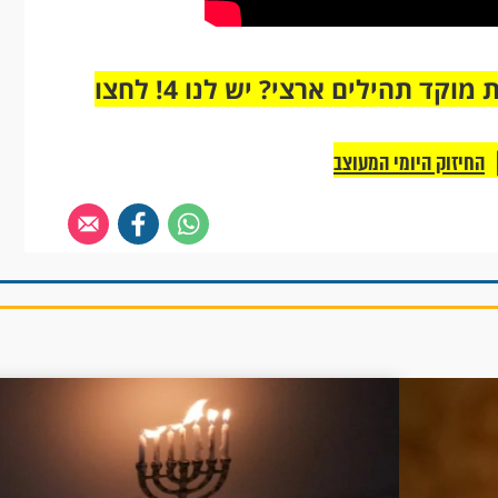
מחוברים רק לקבוצת ווטסאפ אחת מבית מוקד תהילים ארצי? יש לנו 4! לחצו
החיזוק היומי המעוצב