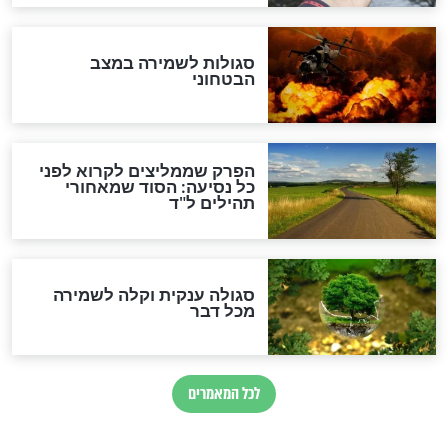
הרב שמואל אליהו: זה המפתח
לגאולה
זהו החוק הקוסמי שמחייב את
חורבנה של איראן לפי ספר
הזוהר הקדוש
בנו של הבבא סאלי: "אלו
השניות האחרונות לפני מלחמה
עולמית"