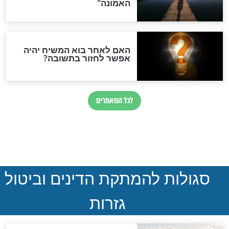
נהרגו בדרום לבנון
ההסכם החשאי של טראמפ
ואיראן: בלי שקיפות ועם הרבה
סימני שאלה
המסמך האבוד שנחשף
במרתפי מוסקבה: כתב היד
הנדיר של הרשב"ם התגלה
שורדת השואה שחוגגת 100:
"מודה לקב"ה על כל השנים"