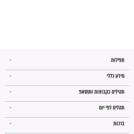
מה יהיו גבולות ארץ ישראל
בזמן הגאולה?
לכל המאמרים
ישועות תהילים
פציעת הראש של החייל הפכה
לנס רפואי בזכות...