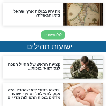
ות להמתקת הדינים וביטול
גזרות
סגולת ע"ב שמות הקודש
תפילה סגולית להמתקת
הדינים