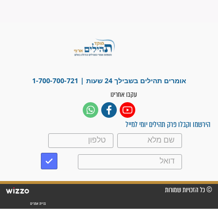
"משהו בתוכי ידע שההריון הזה
זקוק לתפילות": סיפור ישועה
מדהים בזכות התפילות מדי יום
"אשמח שתודיעו למתפללים
עלינו שהקב"ה שמע לתפילות
וחתמתי על חוזה עבודה אחרי
שנתיים של חיפוש!"
"לא להתייאש חס ושלום, גם
אם הזיווג עוד לא מגיע"