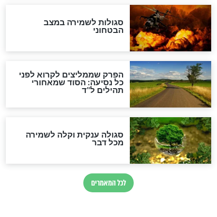
הרב שמואל אליהו: זה המפתח
לגאולה
זהו החוק הקוסמי שמחייב את
חורבנה של איראן לפי ספר
הזוהר הקדוש
בנו של הבבא סאלי: "אלו
השניות האחרונות לפני מלחמה
עולמית"