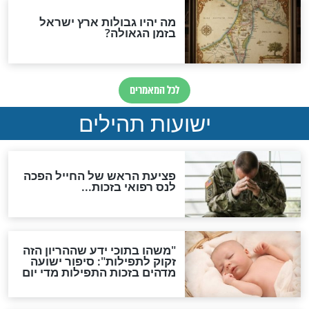
ות להמתקת הדינים וביטול
גזרות
סגולת ע"ב שמות הקודש
תפילה סגולית להמתקת
הדינים