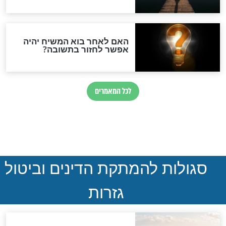
ההסכם החשאי של טראמפ
ואיראן: בלי שקיפות ועם הרבה
סימני שאלה
המסמך האבוד שנחשף
במרתפי מוסקבה: כתב היד
הנדיר של הרשב"ם התגלה
שורדת השואה שחוגגת 100:
"מודה לקב"ה על כל השנים"