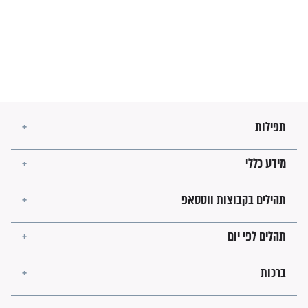
מה יהיו גבולות ארץ ישראל
בזמן הגאולה?
לכל המאמרים
ישועות תהילים
פציעת הראש של החייל הפכה
לנס רפואי בזכות...