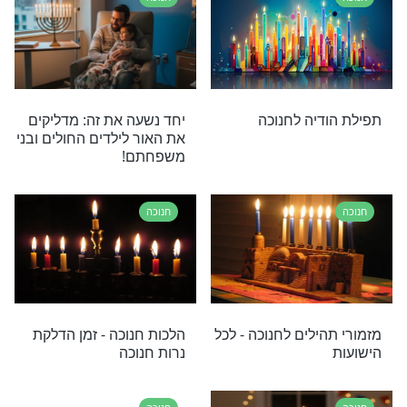
בָּרוּךְ אַתָּה יְהֹוָה אֱלֹהֵינוּ מֶלֶךְ הָעוֹלָם אֲשֶׁר קִדְּשָׁנוּ
ּנוּ לְהַדְלִיק נֵר (שֶׁל) חֲנֻכָּה. בָּרוּךְ אַתָּה יְהֹוָה אֱלֹהֵינוּ מֶלֶךְ
נִסִּים לַאֲבוֹתֵינוּ בַּיָּמִים הָהֵם בַּזְּמַן הַזֶּה.
חנוכה
כה ובאגדה: מהן
סגולה לראש חודש טבת
מהבן איש חי. אל תחמיצו
חנוכה