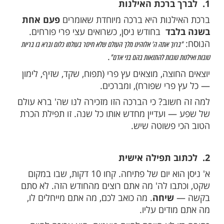
 שער. וא' ניסן בלי שרוב האנשים יודעים הוא
שער של דין. שער של
ניסים
 5 דברים מעשיים שאם תעשו אותם ביום הראשון
כניסו את כוח הגאולה לתוך החודש כולו.
לנות היא ברכה מיוחדת שאומרים
פעם אחת
בד
בחודש ניסן, כשרואים עצי פרי פורחים.
רוך אתה ה' אלוהינו מלך העולם שלא חיסר בעולמו כלום וברא בו בריות
.
 טובות להתנאות בהם בני אדם"
וצה, מוצאים עץ פרי (תפוח, שקד, שזיף, לימון
פרי שפורח), ומברכים.