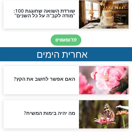
 הסגולות, ההלכות
מבולבלים מכל ההכנות
ל חודש ניסן
לפסח? עשינו לכם סדר!
פסח
ולם עושים
סדר פסח - ליל הסדר חלק
 לפסח – ואיך לתקן
ב’