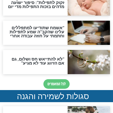
ות להמתקת הדינים וביטול
גזרות
סגולת ע"ב שמות הקודש
תפילה סגולית להמתקת
הדינים