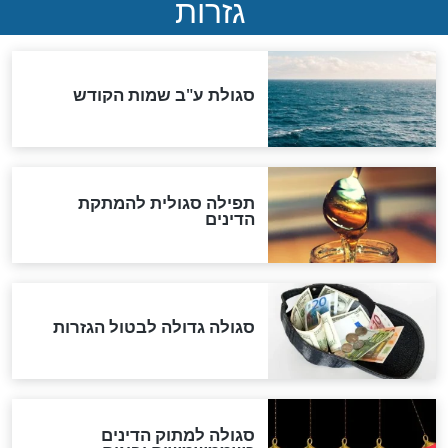
ההסכם החשאי של טראמפ
ואיראן: בלי שקיפות ועם הרבה
סימני שאלה
המסמך האבוד שנחשף
במרתפי מוסקבה: כתב היד
הנדיר של הרשב"ם התגלה
שורדת השואה שחוגגת 100:
"מודה לקב"ה על כל השנים"