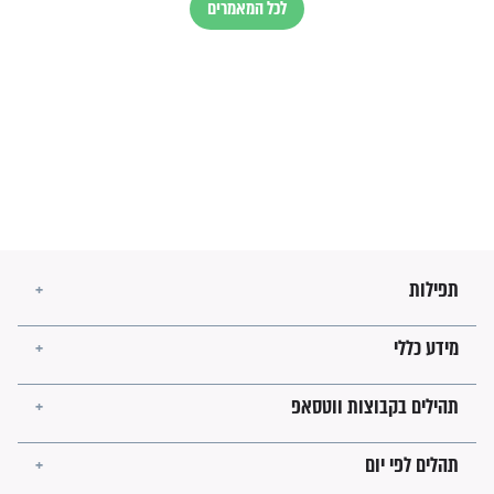
הרב שמואל אליהו: זה המפתח
לגאולה
זהו החוק הקוסמי שמחייב את
חורבנה של איראן לפי ספר
הזוהר הקדוש
בנו של הבבא סאלי: "אלו
השניות האחרונות לפני מלחמה
עולמית"