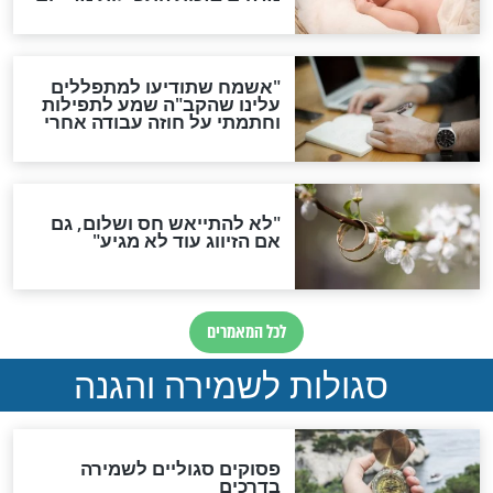
ות להמתקת הדינים וביטול
גזרות
סגולת ע"ב שמות הקודש
תפילה סגולית להמתקת
הדינים