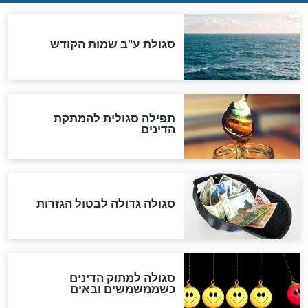
ההסכם החשאי של טראמפ
ואיראן: בלי שקיפות ועם הרבה
סימני שאלה
המסמך האבוד שנחשף
במרתפי מוסקבה: כתב היד
הנדיר של הרשב"ם התגלה
שורדת השואה שחוגגת 100:
"מודה לקב"ה על כל השנים"