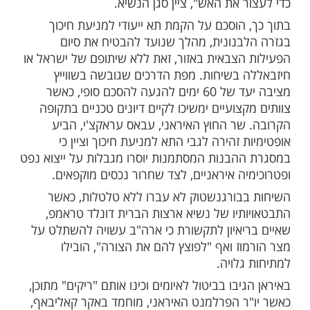
זי נוסף שעמד בלב השיחות הוא הבטחת חופש
ר הורמוז. המתווכות הצהירו כי סוכם על הקמת
יאום שיאפשרו טיפול מהיר באירועים חריגים
וקשים, במטרה למנוע הסלמה במקרה של חיכוך
מי. בהקשר זה הדגיש ואנס כי "לכל מדינה יש
נה עצמית", והוסיף כי בארצות הברית מאמינים
כלים אפקטיביים מעבר להפסקות אש
יא ארצות הברית אמר, לעיתים הפסקות אש
רק שיורים קצת פחות. לכן היה חשוב להקים
יאפשר לכל הצדדים לתקשר ולפעול במהירות
 את האש", ציין סגן הנשיא.
 הוסכם על הקמת תא ייעודי למניעת חיכוך
בנונית, מהלך שנועד להבטיח את סיום
הצבאית באזור, זאת ללא שיתופם של ישראל או