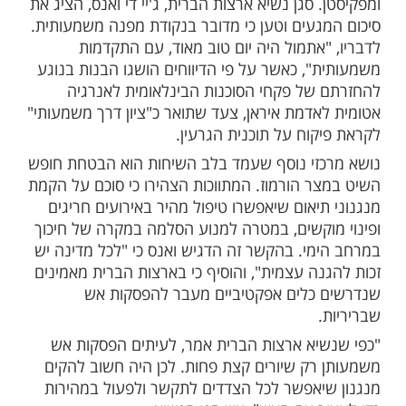
ות עוד תוכן חדש ומפתיע! התחברו לכל
מות שלנו בתהילים
בלחיצה כאן >>>​
ינית רבת משתתפים ננעלה הלילה
ק שבשווייץ, כאשר במוקדה ניצבו דיונים בין
ות הברית ואיראן, בתיווכם של גורמים מקטאר
 סגן נשיא ארצות הברית, ג'יי די ואנס, הציג את
געים וטען כי מדובר בנקודת מפנה משמעותית.
"אתמול היה יום טוב מאוד, עם התקדמות
", כאשר על פי הדיווחים הושגו הבנות בנוגע
של פקחי הסוכנות הבינלאומית לאנרגיה
אדמת איראן, צעד שתואר כ"ציון דרך משמעותי"
קוח על תוכנית הגרעין.