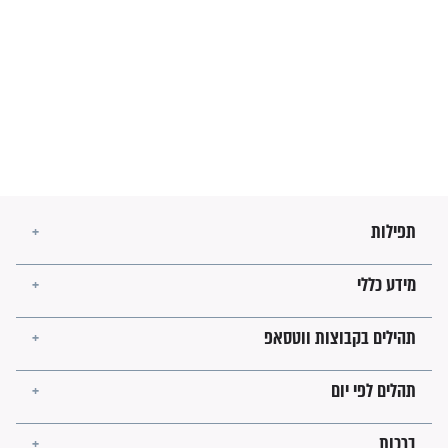
לגאולה
זהו החוק הקוסמי שמחייב את
חורבנה של איראן לפי ספר
הזוהר הקדוש
בנו של הבבא סאלי: "אלו
השניות האחרונות לפני מלחמה
עולמית"
מה יהיו גבולות ארץ ישראל