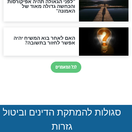
ים לעילוי נשמת
''אני רוצה למות כיהודי''
פק הי"ד שנרצח
הבקשה של לוחם הסיירת
טרור המשולב
שתצמרר גם אתכם
חדשות יהדות
הותר לפרסום: לוחמי מילואים
נהרגו בדרום לבנון