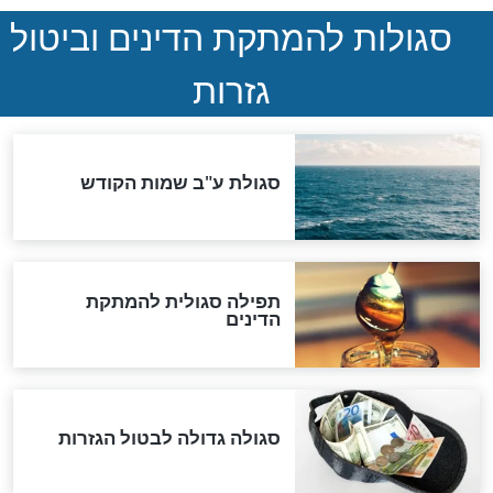
הותר לפרסום: לוחמי מילואים
נהרגו בדרום לבנון
ההסכם החשאי של טראמפ
ואיראן: בלי שקיפות ועם הרבה
סימני שאלה
המסמך האבוד שנחשף
במרתפי מוסקבה: כתב היד
הנדיר של הרשב"ם התגלה