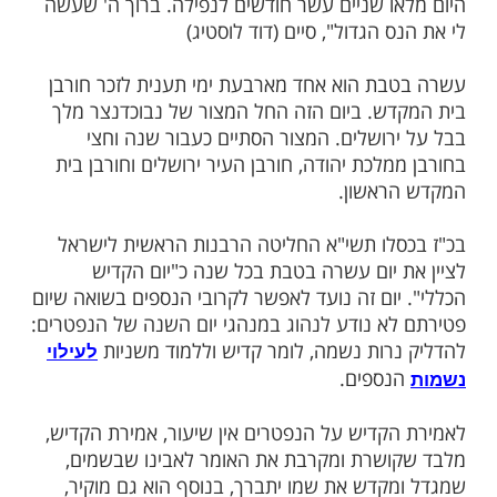
ה בדיוק ביום זה", המשיך, "מעדתי ונפלתי
ישית, נחבלתי קשות ואיבדתי את הכרתי.
בדקו אותי טענו שמצבי קשה במיוחד וכי אין לי
 לצאת מזה ולהשתקם. אבל בחסדי שמים, בתוך
דשים חזרתי להכרתי, ולאחר תקופת מה
מבית החולים ושבתי לאיתני.
תי ממוות לחיים, אני תולה בזכות אותן נשמות
אני אומר קדיש לזכותן. עכשיו תבינו למה
סלסול ובהבלטה את הקדיש שבזכותו ניצלתי.
ו שניים עשר חודשים לנפילה. ברוך ה' שעשה
 הגדול", סיים (דוד לוסטיג)
ת הוא אחד מארבעת ימי תענית לזכר חורבן