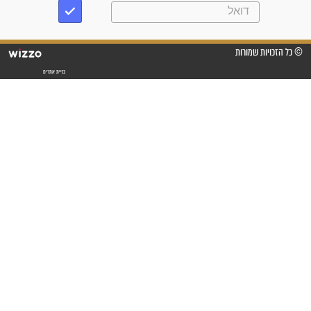
"משהו בתוכי ידע שההריון הזה
זקוק לתפילות": סיפור ישועה
מדהים בזכות התפילות מדי יום
"אשמח שתודיעו למתפללים
עלינו שהקב"ה שמע לתפילות
וחתמתי על חוזה עבודה אחרי
שנתיים של חיפוש!"
"לא להתייאש חס ושלום, גם
אם הזיווג עוד לא מגיע"