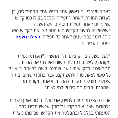
מות שלנו בתהילים
בלחיצה כאן >>>​
מי לצום עשרה בטבת - יום הקדיש הכללי
ית הכנסת "איצקוביץ" בבני-ברק הורגלו
 מוזרים, בעלי תפילה משונים ואומרי
קדיש
בי יום ראשון אמר קדיש אחד המתפללים, בן
זרח, לאחר התפילה וסלסל בקולו כמו קדיש
לאחר תפילת מוסף בראש השנה.
 לפשר הקדיש הוא הסביר כי את הקדיש הוא
ר כבר שנים לאחר כל תפילה,
לעילוי נשמת
יריים.