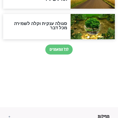
זהו החוק הקוסמי שמחייב את
חורבנה של איראן לפי ספר
הזוהר הקדוש
בנו של הבבא סאלי: "אלו
השניות האחרונות לפני מלחמה
עולמית"
מה יהיו גבולות ארץ ישראל
בזמן הגאולה?