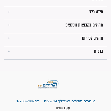
לכל המאמרים
ישועות תהילים
פציעת הראש של החייל הפכה
לנס רפואי בזכות...
"משהו בתוכי ידע שההריון הזה
זקוק לתפילות": סיפור ישועה
מדהים בזכות התפילות מדי יום