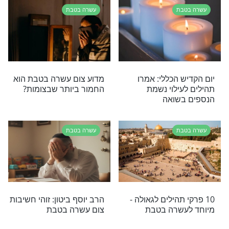
רי תוכן בנושא עשרה בטבת
בטבת
יציאת צום עשרה בטבת תשפ"ה 2025