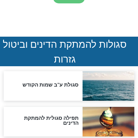
סימני שאלה
המסמך האבוד שנחשף
במרתפי מוסקבה: כתב היד
הנדיר של הרשב"ם התגלה
שורדת השואה שחוגגת 100:
"מודה לקב"ה על כל השנים"
לכל המאמרים