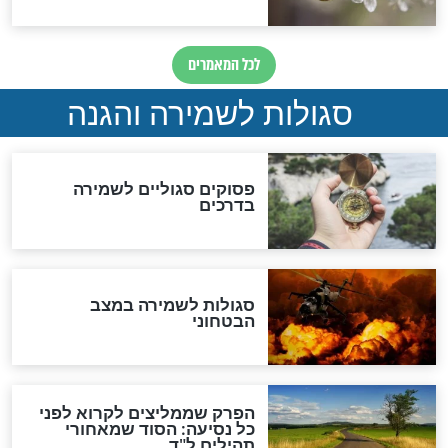
סגולה למתוק הדינים
כשממשמשים ובאים
לכל המאמרים
מיסטיקה וקבלה
הרב שמואל אליהו: זה המפתח
לגאולה