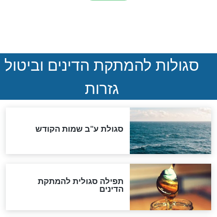
הותר לפרסום: לוחמי מילואים
נהרגו בדרום לבנון
ההסכם החשאי של טראמפ
ואיראן: בלי שקיפות ועם הרבה
סימני שאלה
המסמך האבוד שנחשף
במרתפי מוסקבה: כתב היד
הנדיר של הרשב"ם התגלה