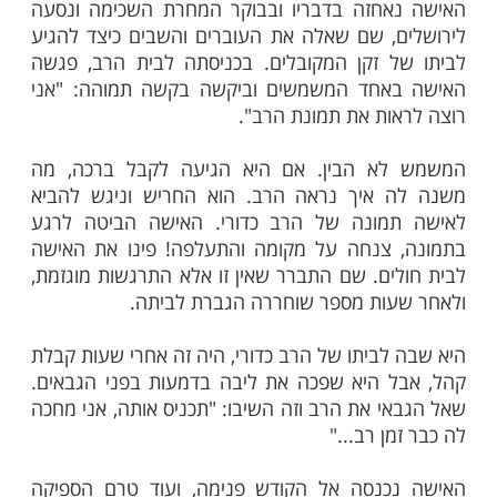
מרכול של הקיבוץ, שחה את צרתה לבעל
בעל המרכול שמע את תיאורה ושאל: "וכיצד
ש הזקן?" תיארה הגברת דמות נתמכת במקל,
 ארוך מצהיב, גלימה עוטרת את פניו ועל ראשו
כול אמר: "אני לא בטוח במאה אחוז, אבל
בירושלים ישנו צדיק בשם הרב יצחק כדורי,
בל גדול. נראה לי שאם החלום שלך אמיתי ואליו
הילדים, עלייך לנסוע לירושלים ולקבל ברכה..."
אחזה בדבריו ובבוקר המחרת השכימה ונסעה
, שם שאלה את העוברים והשבים כיצד להגיע
 זקן המקובלים. בכניסתה לבית הרב, פגשה
אחד המשמשים וביקשה בקשה תמוהה: "אני