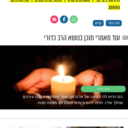
אמיתית שתסב לאדם נחת ומרגוע גם בהיותו
ה ואף לאחר מותו היא קיום מצוות, עשיית חסד,
רה ודרך ארץ. הם הדברים שיתנו לכולנו נחת
מחה ועונג שלא ייפסק לעולם.
רים לא תמיד נראים לנו לעין, אבל לבטח הם
רתנו בדיוק בזמן שנצטרך להם...
י הקדוש: "הנה, צריך האדם בעת קיומו כל
צווה, או בהתעסקות בתורה, או כשמתפלל את
להיות שמח וטוב לב, יותר מכאשר מרוויח או
 אלפים דינרי זהב" (שער רוח הקודש, דף ו
ה ביטוח לרכבך, לביתך, לעסק... אך האם