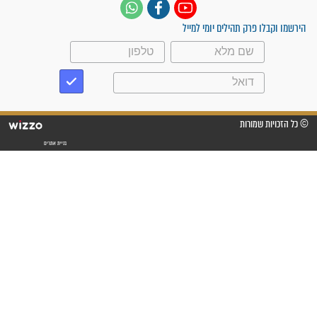
"משהו בתוכי ידע שההריון הזה
זקוק לתפילות": סיפור ישועה
מדהים בזכות התפילות מדי יום
"אשמח שתודיעו למתפללים
עלינו שהקב"ה שמע לתפילות
וחתמתי על חוזה עבודה אחרי
שנתיים של חיפוש!"
"לא להתייאש חס ושלום, גם
אם הזיווג עוד לא מגיע"