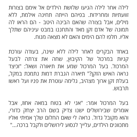
ות עוד תוכן חדש ומפתיע! התחברו לכל
מות שלנו בתהילים
בלחיצה כאן >>>​
 רעשה וגעשה. שלושה ילדים קטנים נספו
רכים. הילדים, בנים להורים גרושים, שנסעו
ל אביהם במרכז הארץ ונשמתם עלתה בסערה
 לילה הגיעו שלושת הילדים אל אימם בצורות
 ומחרידות. בפיהם הייתה תחינה אילמת, ללא
בל בצורה שהאם הבינה היטב - הם הראו לה
 אדם זקן מאד והתחננו במבט עיניהם שתלך
פו להם הימים והאם לא מצאה מנוח.
קרים לאחר לילה ללא שינה, בעודה עורכת