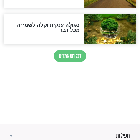
מיסטיקה וקבלה
הרב שמואל אליהו: זה המפתח
לגאולה
זהו החוק הקוסמי שמחייב את
חורבנה של איראן לפי ספר
הזוהר הקדוש
בנו של הבבא סאלי: "אלו
השניות האחרונות לפני מלחמה