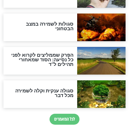
לגאולה
זהו החוק הקוסמי שמחייב את
חורבנה של איראן לפי ספר
הזוהר הקדוש
בנו של הבבא סאלי: "אלו
השניות האחרונות לפני מלחמה
עולמית"
מה יהיו גבולות ארץ ישראל
בזמן הגאולה?