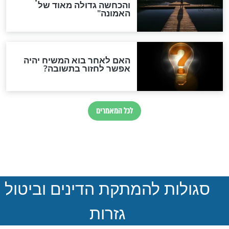
ההסכם החשאי של טראמפ
ואיראן: בלי שקיפות ועם הרבה
סימני שאלה
המסמך האבוד שנחשף
במרתפי מוסקבה: כתב היד
הנדיר של הרשב"ם התגלה
שורדת השואה שחוגגת 100:
"מודה לקב"ה על כל השנים"