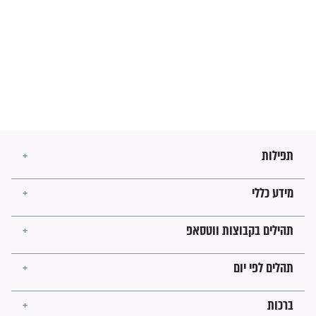
לכל המאמרים
ישועות תהילים
פציעת הראש של החייל הפכה
לנס רפואי בזכות...
"משהו בתוכי ידע שההריון הזה
זקוק לתפילות": סיפור ישועה
מדהים בזכות התפילות מדי יום