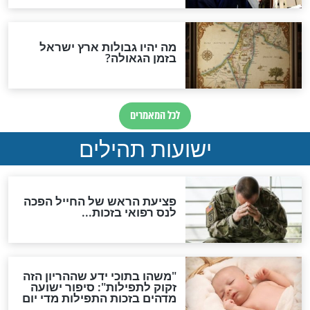
ות להמתקת הדינים וביטול
גזרות
סגולת ע"ב שמות הקודש
תפילה סגולית להמתקת
הדינים