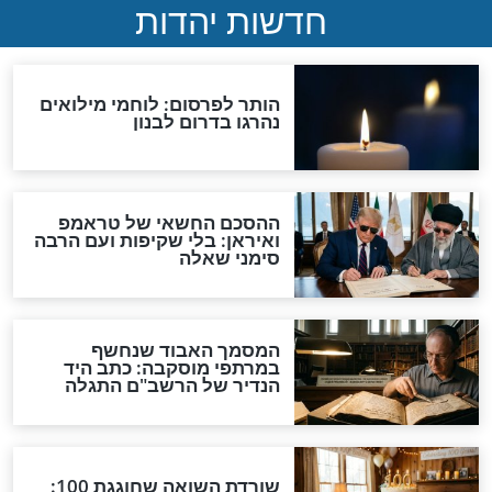
 לא השביע
מפתיע: מה אמר הרב כדורי
כשהיה מגיש לאורחים אוכל?
הרב כדורי
מופת על זקן
מפעים: הצצה לחלק מסיפורי
ר’ יצחק כדורי -
המופת שחולל הרב כדורי
ההילולא כ’’ט בטבת