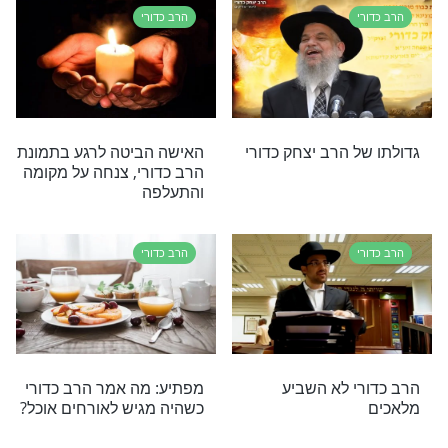
בו תיעוד נדיר של הרב יצחק כדורי והרב מדרכי אליהו
הרב כדורי
כדורי: הנהגות
מהי העצה שנתן הרב כדורי
מופלאים מחייו
להינצל ממחלת הסרטן?
פטירתו