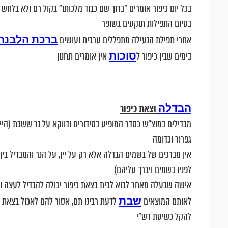
בכל יום כיפור אומרים "ברוך שם כבוד מלכותו" בקול רם ולא בלחש
בסיום התפילות תוקעים בשופר
ברכת הלבנה
אחרי תפילת הנעילה מתפללים ערבית ועושים
סוכות
בימים שבין כיפור ל
אין אומרים תחנון
הבדלה
וצאת כיפור
מבדילים במוצ"ש כסדר המופיע בסידורים ודווקא על נר ששבת (היינ
גפרור וכדומה
אין מברכים של בשמים הבדלה אלא רק על יין, על הנר והמבדיל בין 
לפניו בשמים ויברך עליהם)
אישה שבעלה מאחר לבוא לבית בצאת כיפור יכולה להבדיל לעצה ו
שבת
לאותם המוצאים
לדעת רבינו תם, אסור להם לאכול בצאת כ
להקל כשיטת רש"י