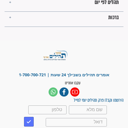
בנו של הבבא סאלי: "אלו
השניות האחרונות לפני מלחמה
עולמית"
מה יהיו גבולות ארץ ישראל
בזמן הגאולה?
לכל המאמרים
ישועות תהילים