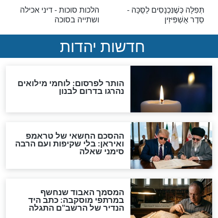
ת ויציאת חג סוכות
הושענא רבא: עכשיו לתפוס
את התהילים בידיים!
סוכות
ו: הרב עמנואל
הושענה רבה: יום כיפור קטן
יץ לכם על
שאתם לא רוצים לפספס
דיר ביותר בשנה!