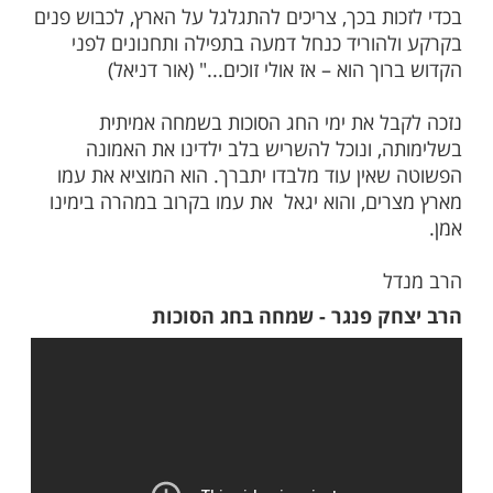
רים, לדקדק בשלמות החינוך אשר מעניקים הם
כך היה אומר: "הנה מוצאים אנו כי התורה
בעה את מצוות חינוך הבנים לתורה בין שתי
דות: בין מצוות תפילין לבין מצוות
, ולא
מזוזה
שכן מבקשת התורה ללמדנו, כי כשם שבתפילין
לול כל שינוי קל שבקלים להיות מכריע באשר
שכן אפילו קוצה של יו"ד עלולה לפסול את
כולן – כך בדיוק הדבר אף באשר למצוות חינוך
כל שינוי מדרך התורה והמסורה, ולו יהא זה
שבקלים – עלול לפסול את החינוך לחלוטין,
 להיות בלתי יעיל! כל סטיה, ולו במשהו – עלולה
וצאות לא טובות".
"ח ר' משה רוזנפלד ז"ל: פעם אחת, בערב יום
, נכנסתי להתברך מפי הגאון בעל "ערוגות