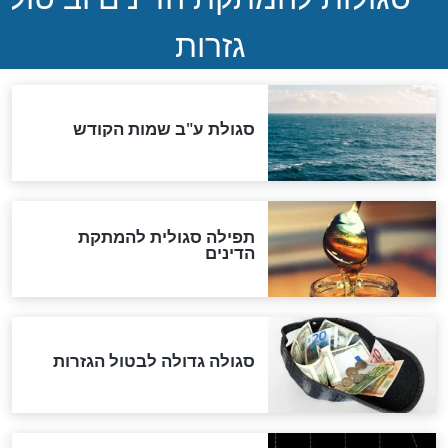
חדשות יהדות
הותר לפרסום: לוחמי מילואים
נהרגו בדרום לבנון
ההסכם החשאי של טראמפ
ואיראן: בלי שקיפות ועם הרבה
סימני שאלה
המסמך האבוד שנחשף
במרתפי מוסקבה: כתב היד
הנדיר של הרשב"ם התגלה