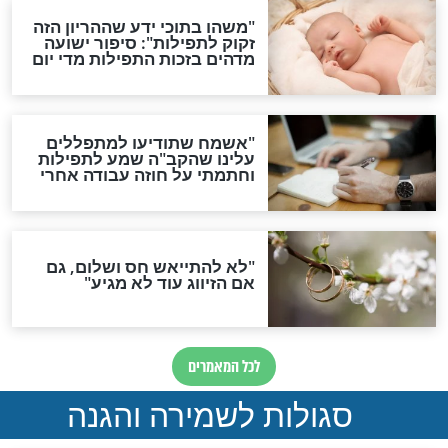
לכל המאמרים
ות להמתקת הדינים וביטול
גזרות
סגולת ע"ב שמות הקודש