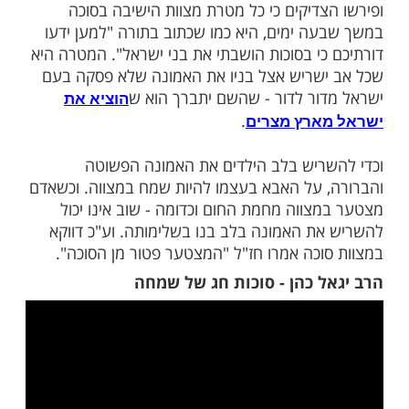
ות עוד תוכן חדש ומפתיע! התחברו לכל
מות שלנו בתהילים
בלחיצה כאן >>>​
במסכת
מובא "המצטער פטור מן הסוכה".
סוכות
לים: למה דווקא במצוות הסוכה מובא הפטור
ער בה, ואין פטור ממצוות אחרת כגון מצה
ומה.
צדיקים כי כל מטרת מצוות הישיבה בסוכה
ה ימים, היא כמו שכתוב בתורה "למען ידעו
כי בסוכות הושבתי את בני ישראל". המטרה היא
שריש אצל בניו את האמונה שלא פסקה בעם
ור לדור - שהשם יתברך הוא ש
הוציא את
.
ארץ מצרים