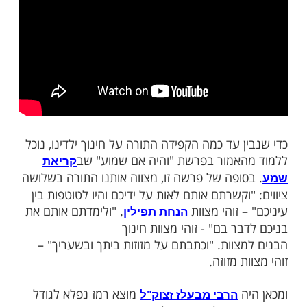
ריש בלב הילדים את האמונה הפשוטה
 על האבא בעצמו להיות שמח במצווה. וכשאדם
צווה מחמת החום וכדומה - שוב אינו יכול
ת האמונה בלב בנו בשלימותה. וע"כ דווקא
וכה אמרו חז"ל "המצטער פטור מן הסוכה".
ל כהן - סוכות חג של שמחה