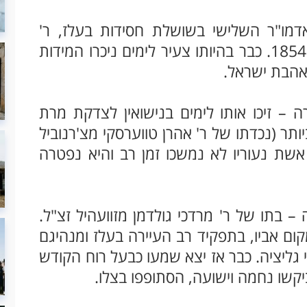
דמו"ר השלישי בשושלת חסידות בעלז, ר'
יששכר דוב רוקח זצ"ל – אשר נולד בשנת 1854. כבר בהיותו צעיר לימים ניכרו המידות
ואהבת ישראל.
 – זיכו אותו לימים בנישואין לצדקת מרת
תר (נכדתו של ר' אהרן טווערסקי מצ'רנוביל
אשת נעוריו לא נמשכו זמן רב והיא נפטרה
 בתו של ר' מרדכי גולדמן מזוועהיל זצ"ל.
ם אביו, בתפקיד רב העיירה בעלז ומנהיגם
 גליציה. כבר אז יצא שמעו כבעל רוח הקודש
יקשו נחמה וישועה, הסתופפו בצלו.