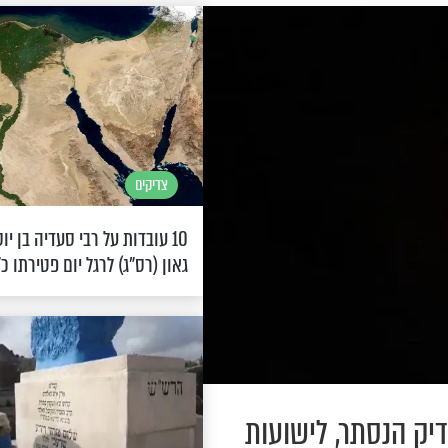
צדיקים
10 עובדות על רבי סעדיה בן יו
גאון (רס"ג) לרגל יום פטירתו כ"
דיק הנסתר, לישועות