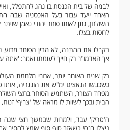
לבמה של בית הכנסת בו נהג להתפלל, ואיל
האחד ייעד עבור בעל האכסניה שבה התאכ
השולחן, נתן לאותו סוחר יהודי נאמן שויתר 
לחסות בצלו.
בקבלו את המתנה, לא הבין הסוחר מדוע נו
אך האדמו"ר רק חייך לעומתו ואמר: 'אתה עו
רק שנים מאוחר יותר, אחרי מלחמת העולם
כשכבשו הנאצים ימ"ש את הונגריה, אותו סוח
מפחד הצורר, השתמש הסוחר בחצי השולחן 
הבית ובכך לשוות לו מראה של 'צריף' זנוח, 
ה'טריק' עבד, ולמרות שבמשך חצי שנה היה
ניצלו בנס! כשאזר סוף סוף אומץ להסיר 