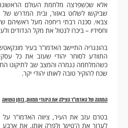
אלא שכשפרצה מלחמת העולם הראשונה,
שביקשו לשלוט באזור, ובית המדרש של ה
צבאי. סכנה רבתי ריחפה מעל ראשיהם של ה
וחסידיו – ביכרו לנטול את מקל הנדודים ולעז
בהונגריה התיישב האדמו"ר בעיר מונקאטש
התוודע לסוחר יהודי שעזב את כל עסקיו
כשהמלחמה נגמרה והמצב שב לתיקונו החליט
שכח להוקיר טובה לאותו יהודי יקר.
המתנה של האדמו"ר הצילה את היהודי ממוות, בזמן השואה
בטרם עזב את העיר, ציווה האדמו"ר על 
לערוך את ה'טיש' ולפרק אותו. את ארבע ר