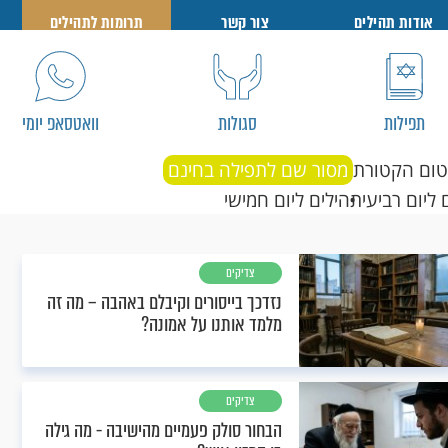
אודות תהילים
צור קשר
תרומות לתהילים
תפילות
סגולות
וואטסאפ יומי
טום הקטורת
מסור שם לתפילה בחינם
 ליום רביעי
תהילים ליום חמישי
צדיקים
נזדכך בייסורים וקיבלם באהבה – מה זה
מלמד אותנו על אמונה?
צדיקים
הבחור סולק פעמיים מהישיבה - מה גילה