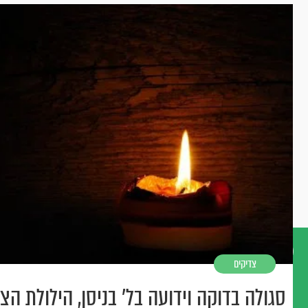
צדיקים
דברו
סגולה בדוקה וידועה בל' בניסן, הילולת הצ
איתנו