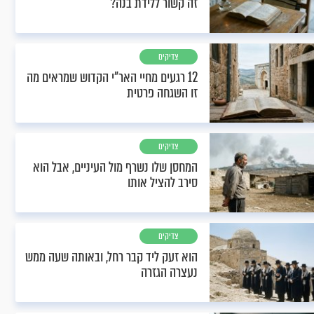
זה קשור ללידת בנה?
צדיקים
12 רגעים מחיי האר"י הקדוש שמראים מה
זו השגחה פרטית
צדיקים
המחסן שלו נשרף מול העיניים, אבל הוא
סירב להציל אותו
צדיקים
הוא זעק ליד קבר רחל, ובאותה שעה ממש
נעצרה הגזרה