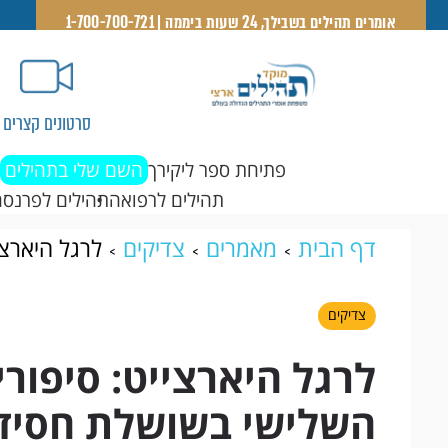
אומרים תהילים בשבילך, 24 שעות ביממה | 1-700-700-721
סרטונים קצרים
פתיחת ספר ליקירך
השם שלי בתהילים
תהילים לרפואה
תהילים לפרנסה
דף הבית
מאמרים
צדיקים
לרגל היארצי
בשושלת חסידות בעלז, ר’ יששכר דוב רוקח 
צדיקים
לרגל היארצייט: סיפור
השלישי בשושלת חסידות