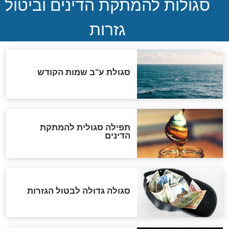
הותר לפרסום: לוחמי מילואים
נהרגו בדרום לבנון
ההסכם החשאי של טראמפ
ואיראן: בלי שקיפות ועם הרבה
סימני שאלה
המסמך האבוד שנחשף
במרתפי מוסקבה: כתב היד
הנדיר של הרשב"ם התגלה
שורדת השואה שחוגגת 100: