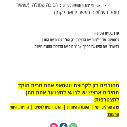
אילו הם מחוברים ממש ואין בניהם מרחק כלל
בכלל זה ליצירת מחיצה, דין זה "הלכה למשה מסיני"
ר דפנות ע"י: קני סוף, עצים, ברזלים, חוטים, אם יש בין אחד לשני מרחק
(אך ימתח החוטים היטב שלא יתנדנדו כלל).
 אותם חוטים ירוקים שקושרים מסביב לסוכה אחד מעל השני, הם הם
סוכה ליצירת דופן, ע"י הכלל ההילכתי "לבוד", אך צריך לבדוק
מתוחים מאוד ושיהיה בין חוט לחוט
פחות
מ-24 ס"מ
 אין צורך שהמחיצות היו גבוהות עד הסכך ("גוד אסיק מחיצתה")
 "גוד אסיק מחיצתה" הוא: "העלה את המחיצה מעלה"
חיצות יהיו מגיעות עד הסכך אלא די שיהיה בהם גובה מחיצה כשר