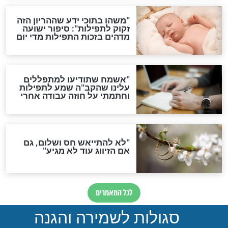
ות להמתקת הדינים וביטול
גזרות
סגולת ע"ב שמות הקודש
תפילה סגולית להמתקת
הדינים