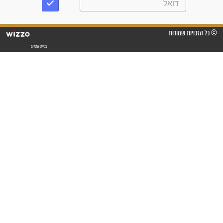
ך: דבר תורה
לכבוד ההילולה של הצדקת
ת – מהרב מנדל,
בת שבע קנייבסקי זצ"ל וחג
 תהילים ארצי
השמחה - סגולת האתרוג