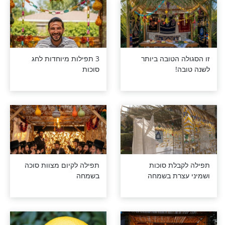
יבוק של הקב"ה
מדוע היין משמח יותר
ממים?
הושענא רבא
לא להחמיץ: הרב עמנואל