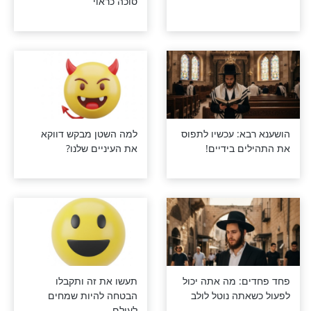
כות
תפילה לזכות לקיים מצוות
סוכה כראוי
א: עכשיו לתפוס
למה השטן מבקש דווקא
ם בידיים!
את העיניים שלנו?