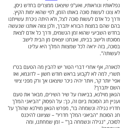
ות עוד תוכן חדש ומפתיע! התחברו לכל
מות שלנו בתהילים
בלחיצה כאן >>>​
רי הטור - "והסוכות שאומר הכתוב שהושיבנו
ענני כבודו שהקיפן בהם לבל יכה בהם שרב
וגמא לזה צוונו לעשות
כדי שנזכור
סוכות
ונוראותיו, ואע"פ שיצאנו ממצרים בחדש ניסן,
עשות סוכה באותו הזמן, לפי שהוא ימות הקיץ.
אדם לעשות סוכה לצל, ולא היתה ניכרת עשייתנו
במצות הבורא יתברך, ולכן צווה אותנו שנעשה
יעי שהוא זמן הגשמים, ודרך כל אדם לצאת
ישב בביתו, ואנחנו יוצאים מן הבית לישב
זה יראה לכל שמצוות המלך היא עלינו