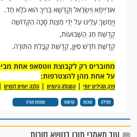
אוֹרַיְיתָא וְיִשְׂרָאֵל וְקֻדְּשָׁא בְּרִיךְ הוּא כֹּלָּא חַד.
וְיֻמְשַׁךְ עָלֵינוּ עַל יְדֵי מִצְוַת סֻכָּה הַקְּדוֹשָׁה
קְדֻשַּׁת חַג הַשָּׁבוּעוֹת,
קְדֻשַּׁת חֹדֶשׁ סִיוָן, קְדֻשַּׁת קַבָּלַת הַתּוֹרָה.
על אחת מהן להצטרפות:
|
|
|
פרק תהילים יומי
הסגולה היומית
הלכה יומית לנשים
תפילה
סוכות
קדושה
שמחת תורה
עוד מאמרי תוכן בנושא סוכות