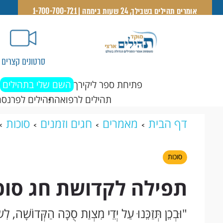
אומרים תהילים בשבילך, 24 שעות ביממה | 1-700-700-721
סרטונים קצרים
פתיחת ספר ליקירך
השם שלי בתהילים
תהילים לרפואה
תהילים לפרנסה
דף הבית
מאמרים
חגים וזמנים
סוכות
סוכות
תפילה לקדושת חג סוכ
"וּבְכֵן תְּזַכֵּנוּ עַל יְדֵי מִצְוַת סֻכָּה הַקְּדוֹשָׁה, ל