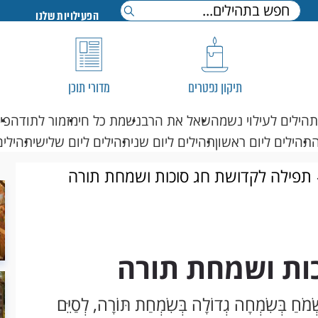
הפעילויות שלנו
תיקון נפטרים
מדורי תוכן
תהילים לעילוי נשמה
שאל את הרב
נשמת כל חי
מזמור לתודה
פי
תהילים ליום ראשון
תהילים ליום שני
תהילים ליום שלישי
תהילים
תפילה לקדושת חג סוכות ושמחת תורה
ות ושמחת תורה
ִשְׂמֹחַ בְּשִׂמְחָה גְדוֹלָה בְּשִׂמְחַת תּוֹרָה, לְסַיֵּם