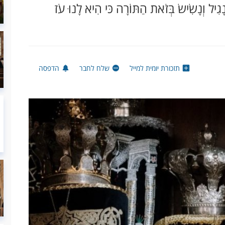
ָגִיל וְנָשִׂישׂ בְּזֹאת הַתּוֹרָה כּי הִיא לָנוּ עֹז
תזכורת יומית למייל
שלח לחבר
הדפסה