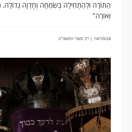
הַתּוֹרָה וּלְהַתְחִילָהּ בְּשִׂמְחָה וְחֶדְוָה גְדוֹלָה. נ
וְאוֹרָה"
14/10/24 | י"ב תשרי התשפ"ה