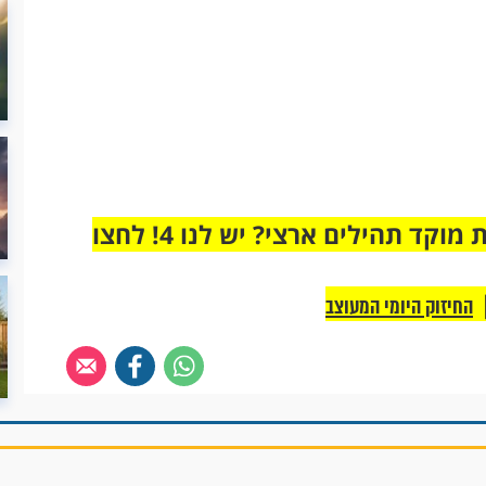
מחוברים רק לקבוצת ווטסאפ אחת מבית מוקד תהילים ארצי? יש לנו 4! לחצו
החיזוק היומי המעוצב