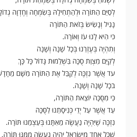
לְסַיֵּם הַתּוֹרָה וּלְהַתְחִילָהּ בְּשִׂמְחָה וְחֶדְוָה גְדוֹל
נָגִיל וְנָשִׂישׂ בְּזֹאת הַתּוֹרָה
כּי הִיא לָנוּ עֹז וְאוֹרָה.
וְתִהְיֶה בְּעֶזְרֵנוּ בְּכָל שָׁנָה וְשָׁנָה
לְקַיֵּם מִצְוַת סֻכָּה בִּשְׁלֵמוּת גָּדוֹל כָּל כָּךְ
עד אֲשֶׁר נִזְכֶּה לְקַבֵּל אֶת הַתּוֹרָה מִשָּׁם מֵחָדָש
בכָל שָׁנָה וְשָׁנָה.
כִּי מִסֻּכָּה יוֹצֵאת הַתּוֹרָה,
עַד אֲשֶׁר עַל יְדֵי כְּנִיסָתֵנוּ לַסֻּכָּה
נִזְכֶּה שֶׁיִּהְיֶה נַעֲשֶׂה מֵאִתָּנוּ בְּעַצְמֵנוּ תּוֹרָה.
שֶׁכָּל אֶחָד מִיִּשְׂרָאֵל יִהְיֶה נַעֲשָׂה מִמֶּנּוּ תּוֹרָה,