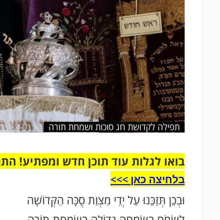
תפילה לקדושת חג סוכות ושמחת תורה
בואו לגלות עוד תוכן חדש ומפתיע! הת
בלחיצה כאן >>>​
וּבְכֵן תְּזַכֵּנוּ עַל יְדֵי מִצְוַת סֻכָּה הַקְּדוֹשָׁה
לִשְׂמֹחַ בְּשִׂמְחָה גְדוֹלָה בְּשִׂמְחַת תּוֹרָה,