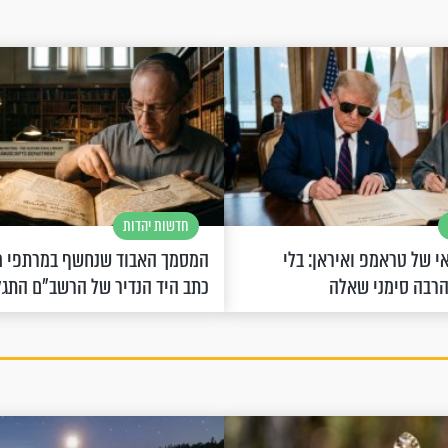
חדשות יהדות
 של טראמפ ואיראן: בלי
המסמך האבוד שנחשף במרתפי מ
הרבה סימני שאלה
כתב היד הנדיר של הרשב"ם התג