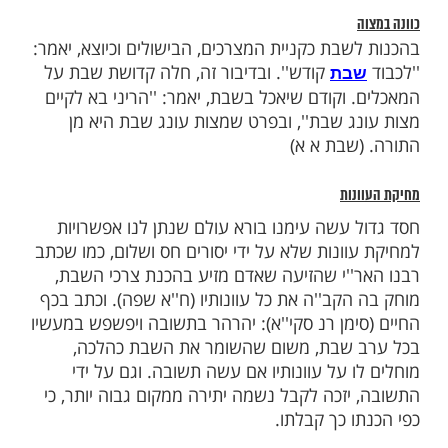
מות שלנו בתהילים
בלחיצה כאן >>>​
 ולהכין את כל צרכי השבת ביום שישי. אולם
ו, כגון בחורף שהיום קצר, או שזה גורם לחץ
חיל את ההכנות קודם יום שישי. (שבת א א)
שבת כקניית המצרכים, הבישולים וכיוצא, יאמר:
קודש''. ובדיבור זה, חלה קדושת שבת על
בת
וקודם שיאכל בשבת, יאמר: ''הריני בא לקיים
ג שבת'', ובפרט שמצות עונג שבת היא מן
שבת א א)