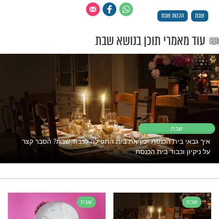
סכת שבת קיט ע''א)באמוראים קדושי עליון
ו חוטבים עצים, מסיקים את האש, מנקים את
ליפים את כלי החול ועורכים קניות לכבוד שבת.
 כל אדם ויעשה, ולא יאמר אין זה כבודי, כי
ו כבודו שמכבד את השבת. (סימן רנ ס''א)
יד חכם אין לו לעסוק במלאכה בפני רבים,
, בדבר מצוה כהכנות לשבת, זהו כבודו
מצות ה' ברבים, וממנו יראו וכך יעשו. ומטעם
לתלמיד חכם לבנות סוכה אפילו בפני רבים,
ה אין בזיון חס ושלום. (שבת א יז)
לדבר על שבת בלי שלום בבית, נכון? אם
מתמודדים -
נסו את זה >>>