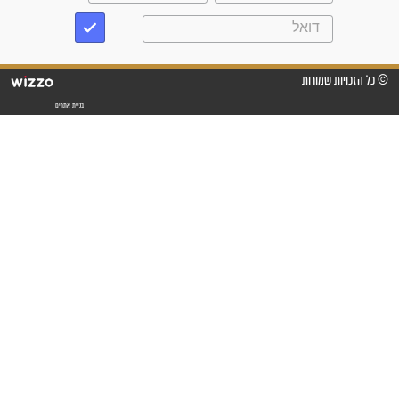
"אשמח שתודיעו למתפללים
עלינו שהקב"ה שמע לתפילות
וחתמתי על חוזה עבודה אחרי
שנתיים של חיפוש!"
"לא להתייאש חס ושלום, גם
אם הזיווג עוד לא מגיע"
לכל המאמרים
סגולות לשמירה והגנה