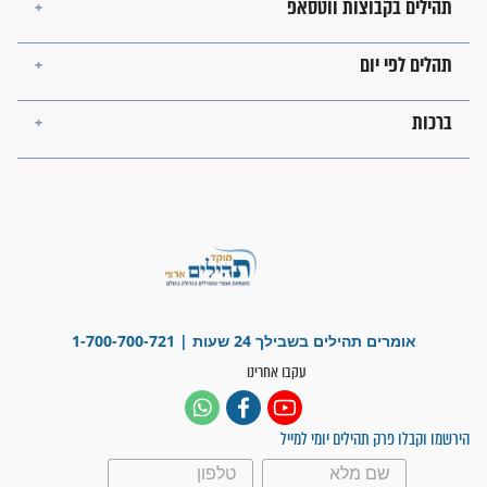
לכל המאמרים
ישועות תהילים
פציעת הראש של החייל הפכה
לנס רפואי בזכות...
"משהו בתוכי ידע שההריון הזה
זקוק לתפילות": סיפור ישועה
מדהים בזכות התפילות מדי יום