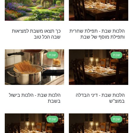
שבת
 - עיסוק בצורכי
הסוד האמיתי של תוספת
שבת - שו''ת מיוחד משר
התורה מרן הגר''ח קנייבסקי
זצ''ל
שבת