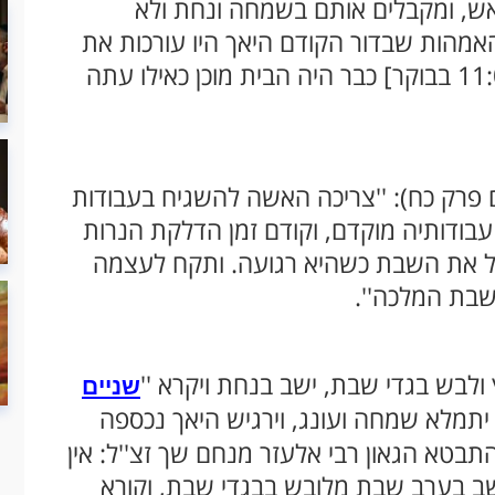
ראש, ומקבלים אותם בשמחה ונחת ולא
מהאמהות שבדור הקודם היאך היו עורכות את
שולחן השבת מוקדם, וקודם חצות היום [11:00 בבוקר] כבר היה הבית מוכן כאילו עתה
ים פרק כח): ''צריכה האשה להשגיח בעבודות
עבודותיה מוקדם, וקודם זמן הדלקת הנרות
בל את השבת כשהיא רגועה. ותקח לעצמה
שבת המלכה''.
לבש בגדי שבת, ישב בנחת ויקרא ''
שניים
ולו יתמלא שמחה ועונג, וירגיש היאך נכספה
בטא הגאון רבי אלעזר מנחם שך זצ''ל: אין
ושב בערב שבת מלובש בבגדי שבת, וקורא