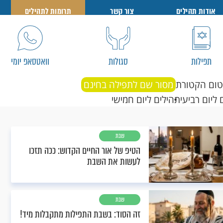
אודות תהילים
צור קשר
תרומות לתהילים
תפילות
סגולות
וואטסאפ יומי
טום הקטורת
מסור שם לתפילה בחינם
 ליום רביעי
תהילים ליום חמישי
שבת
הטיפ של אור החיים הקדוש: ככה תזכו
לעשות את השבת
שבת
זה הסוד: בשבת התפילות מתקבלות מיד!