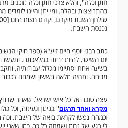
חתן וכלה'', והלא צרכי חתן וכלה מוכנים מ
בהתרוצצות ובהלה. ומי יתן והיינו לומדים 
נכנסת השבת.
כתב רבנו יוסף חיים זיע''א (ספר חוקי הנש
יום השישי, להיות זריזה במלאכתה. ותעשה 
בשעה אחת יסתיימו מכלול עבודותיה, ותק
מנוחה, ותהיה מלאה בששון ושמחה לכבוד 
עצה טובה אל כל איש ישראל, שאחר שרחץ ו
'' בניגון ונעימה, וכל כ
מקרא ואחד תרגום
וכמהה נפשו לקראת בואה של השבת. וכה הת
לי רגע של נחת ושמחה כל כך, כמו שאני י