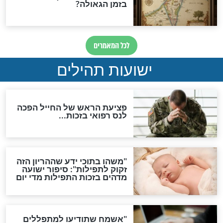
ות להמתקת הדינים וביטול
גזרות
סגולת ע"ב שמות הקודש
תפילה סגולית להמתקת
הדינים