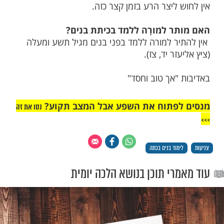
מות שלנו בתהילים
בלחיצה כאן >>>​
עזר
ר לאישה לברך
בבית הכנסת?
ברכת הגומל
שה לברך ברכת הגומל מעזרת הנשים ואין
לקול באישה ערווה ,כיוון שאין זה דרך זמר וכן
ליצר הרע בזמן קצר כזה.
ר למורָה ללמד בכיתת בנים?
ר למורה ללמד בפני בנים מגיל תשע ומעלה
ר יד, צז).
"אך טוב וחסד"