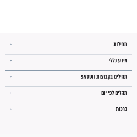
בזמן הגאולה?
לכל המאמרים
ישועות תהילים
פציעת הראש של החייל הפכה
לנס רפואי בזכות...
"משהו בתוכי ידע שההריון הזה
זקוק לתפילות": סיפור ישועה
מדהים בזכות התפילות מדי יום