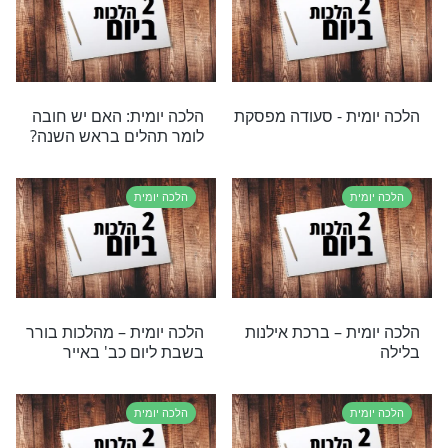
ת – חימום בשר
הלכה יומית – ברכת "המפיל"
בי מיחם
ושהחיינו על עניבה
ת
הלכה יומית
ת: איך מקיימים את
הלכה יומית – שאילת טל