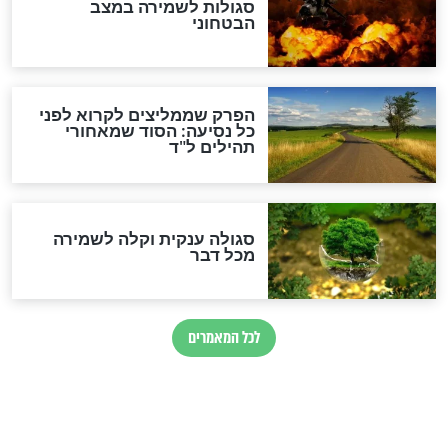
הרב שמואל אליהו: זה המפתח
לגאולה
זהו החוק הקוסמי שמחייב את
חורבנה של איראן לפי ספר
הזוהר הקדוש
בנו של הבבא סאלי: "אלו
השניות האחרונות לפני מלחמה
עולמית"
מה יהיו גבולות ארץ ישראל