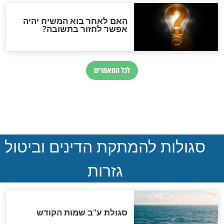
ההסכם החשאי של טראמפ
ואיראן: בלי שקיפות ועם הרבה
סימני שאלה
המסמך האבוד שנחשף
במרתפי מוסקבה: כתב היד
הנדיר של הרשב"ם התגלה
שורדת השואה שחוגגת 100:
"מודה לקב"ה על כל השנים"