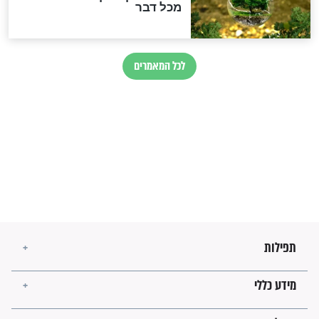
בנו של הבבא סאלי: "אלו
השניות האחרונות לפני מלחמה
עולמית"
מה יהיו גבולות ארץ ישראל
בזמן הגאולה?
לכל המאמרים
ישועות תהילים