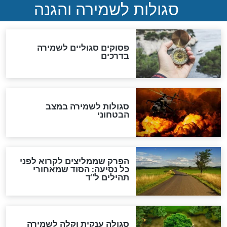
לכל המאמרים
מיסטיקה וקבלה
הרב שמואל אליהו: זה המפתח
לגאולה
זהו החוק הקוסמי שמחייב את
חורבנה של איראן לפי ספר
הזוהר הקדוש