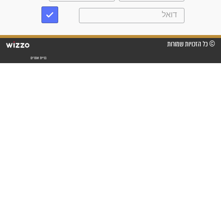
"לא להתייאש חס ושלום, גם
אם הזיווג עוד לא מגיע"
לכל המאמרים
סגולות לשמירה והגנה
פסוקים סגוליים לשמירה
בדרכים