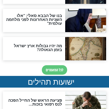
לכל המאמרים
ות להמתקת הדינים וביטול
גזרות
סגולת ע"ב שמות הקודש