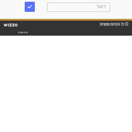
"לא להתייאש חס ושלום, גם
אם הזיווג עוד לא מגיע"
לכל המאמרים
סגולות לשמירה והגנה
פסוקים סגוליים לשמירה
בדרכים