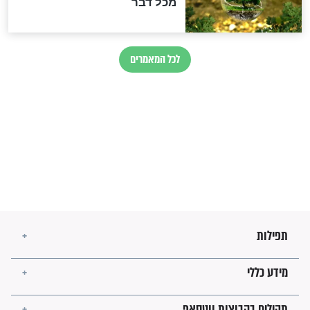
בנו של הבבא סאלי: "אלו
השניות האחרונות לפני מלחמה
עולמית"
מה יהיו גבולות ארץ ישראל
בזמן הגאולה?
לכל המאמרים
ישועות תהילים