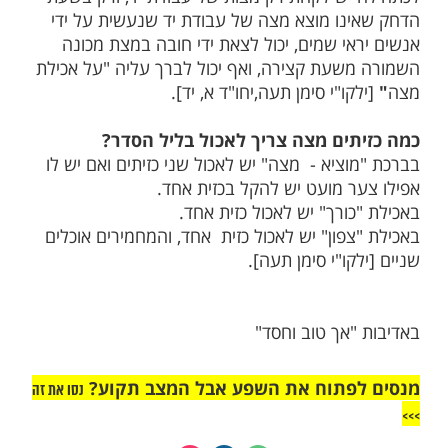
ות עוד תוכן חדש ומפתיע! התחברו לכל
מות שלנו בתהילים
בלחיצה כאן >>>​
אים ידי חובת אכילת מצה בליל הסדר
ונה?
יש לקחת רק מצות של עבודת יד, ורק בשעת
נו מוצא מצה של עבודת יד שנעשית על ידי
אי שמים, יכול לצאת ידי חובה במצת מכונה
שעת קצירה, ואף יכול לברך עליה "על אכילת
קו"י סימן תעה,יחו"ד א, יד].
תים מצה צריך לאכול בליל הסדר?
ציא - מצה" יש לאכול שני כזיתים ואם יש לו