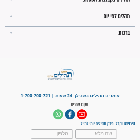
פציעת הראש של החייל הפכה
לנס רפואי בזכות...
"משהו בתוכי ידע שההריון הזה
זקוק לתפילות": סיפור ישועה
מדהים בזכות התפילות מדי יום
"אשמח שתודיעו למתפללים
עלינו שהקב"ה שמע לתפילות
וחתמתי על חוזה עבודה אחרי
שנתיים של חיפוש!"