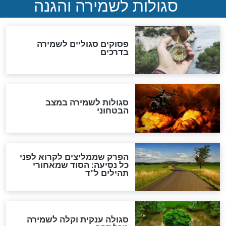
לכל המאמרים
מיסטיקה וקבלה
הרב שמואל אליהו: זה המפתח
לגאולה
זהו החוק הקוסמי שמחייב את
חורבנה של איראן לפי ספר
הזוהר הקדוש