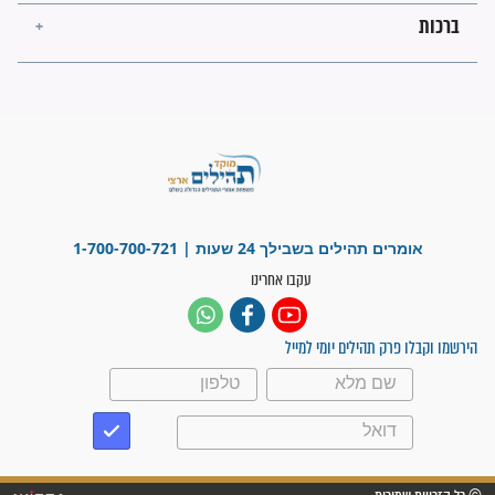
"משהו בתוכי ידע שההריון הזה
זקוק לתפילות": סיפור ישועה
מדהים בזכות התפילות מדי יום
"אשמח שתודיעו למתפללים
עלינו שהקב"ה שמע לתפילות
וחתמתי על חוזה עבודה אחרי
שנתיים של חיפוש!"
"לא להתייאש חס ושלום, גם
אם הזיווג עוד לא מגיע"