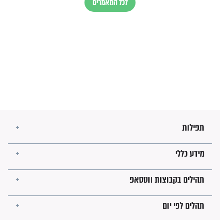
עולמית"
מה יהיו גבולות ארץ ישראל
בזמן הגאולה?
לכל המאמרים
ישועות תהילים
פציעת הראש של החייל הפכה
לנס רפואי בזכות...