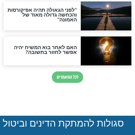
הותר לפרסום: לוחמי מילואים
נהרגו בדרום לבנון
ההסכם החשאי של טראמפ
ואיראן: בלי שקיפות ועם הרבה
סימני שאלה
המסמך האבוד שנחשף
במרתפי מוסקבה: כתב היד
הנדיר של הרשב"ם התגלה