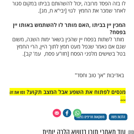
מות שלנו בתהילים
בלחיצה כאן >>>​
ר להשהות בבית משקאות חריפים
מש בפסח בוודקה או בוויסקי למיניהם ואם יש
פסד מרובה ,יכול להשהותם בביתו במקום סגור
ר את החמץ לגוי [יבי"א ח, מג].
ן בביתו ,האם מותר לו להשתמש באותו יין
ות בפסח יין שהכין בשאר ימות השנה, משום
אמר שנפל מעט חמץ לתוך היין, הרי החמץ
ים מלפני הפסח [חזו"ע פסח, עמ' קב].