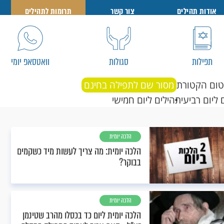
אודות תהילים
צור קשר
תרומות לתהילים
תפילות
סגולות
וואטסאפ יומי
טום הקטורת
מסור שם לתפילה בחינם
 ליום רביעי
תהילים ליום חמישי
הלכה יומית
הלכה יומית: מה צריך לעשות מיד כשקמים
בבוקר?
הלכה יומית
הלכה יומית ליום כד בכסלו מהרב שטינמן