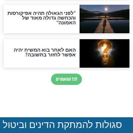
הותר לפרסום: לוחמי מילואים
נהרגו בדרום לבנון
ההסכם החשאי של טראמפ
ואיראן: בלי שקיפות ועם הרבה
סימני שאלה
המסמך האבוד שנחשף
במרתפי מוסקבה: כתב היד
הנדיר של הרשב"ם התגלה