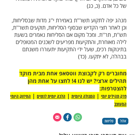
מות שלנו בתהילים
בלחיצה כאן >>>​
ת הסליחות צריכה להיות בכוונה, בנחת, במיתון
תירה, כי תחנונים ידבר רש, ולב נשבר ונדכה
 תבזה, ולא כאותם האומרים בחופזה, ובודאי
הם עושים. ובאמירת הוידוי והסליחות, יפשפש
חזור בתשובה שלימה, ולהוסיף מצוות ומעשים
תקרב יום הדין, שאז שוקלים זכויותיו ועוונותיו
. (כ, כג)
 לתקוע תשר''ת באמירת י''ג מדות שבסליחות,
 חצי הקדיש שבסוף הסליחות, תוקעים תשר''ת,
ר''ת. ומכל מקום אם הסליחות נאמרים בשעת
חרת, והתקיעות מפריעים לשכנים המטופלים
 רכים, שעל ידי התקיעות יתעוררו משנתם