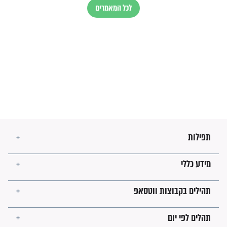
השניות האחרונות לפני מלחמה
עולמית"
מה יהיו גבולות ארץ ישראל
בזמן הגאולה?
לכל המאמרים
ישועות תהילים
פציעת הראש של החייל הפכה
לנס רפואי בזכות...