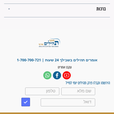
"משהו בתוכי ידע שההריון הזה
זקוק לתפילות": סיפור ישועה
מדהים בזכות התפילות מדי יום
"אשמח שתודיעו למתפללים
עלינו שהקב"ה שמע לתפילות
וחתמתי על חוזה עבודה אחרי
שנתיים של חיפוש!"
"לא להתייאש חס ושלום, גם
אם הזיווג עוד לא מגיע"