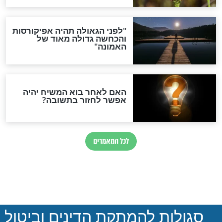
הותר לפרסום: לוחמי מילואים
נהרגו בדרום לבנון
ההסכם החשאי של טראמפ
ואיראן: בלי שקיפות ועם הרבה
סימני שאלה
המסמך האבוד שנחשף
במרתפי מוסקבה: כתב היד
הנדיר של הרשב"ם התגלה