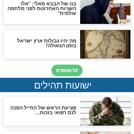
לכל המאמרים
ות להמתקת הדינים וביטול
גזרות
סגולת ע"ב שמות הקודש