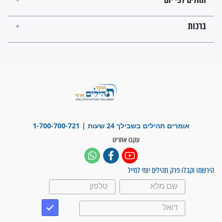
פציעת הראש של החייל הפכה
לנס רפואי בזכות...
"משהו בתוכי ידע שההריון הזה
זקוק לתפילות": סיפור ישועה
מדהים בזכות התפילות מדי יום
"אשמח שתודיעו למתפללים
עלינו שהקב"ה שמע לתפילות
וחתמתי על חוזה עבודה אחרי
שנתיים של חיפוש!"
"לא להתייאש חס ושלום, גם