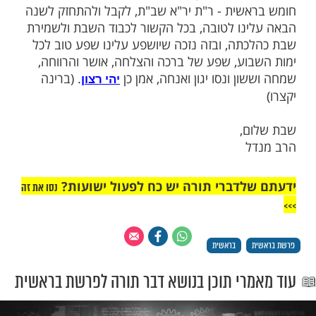
 גם ה'בני יששכר' את הבקשה המיוחדת
אנו בברכת המזון של שבת בברכת 'רצה
 - "שלא תהא צרה ויגון ואנחה ביום מנוחתנו",
ין זו בקשה מיוחדת לשבת בדווקא, שהרי זו
 לבקש מידי יום שימנע מאתנו יגון כאב
ך לאחר שיודעים אנו את היסוד ששבת משפיעה
ת ימי השבוע, אזי מובן שאם לא תהינה בשורש
בת - צרה ויגון, אז ממילא יושפע גם לכל
א תהיה בו צרה ויגון
.
שה הינה הזדמנות ראויה לקבלות טובות
חיובי. ולכן, בפתחה של שנה חדשה, לאחר
לעלות ולהתעלות בימים הקדושים ובחגים
ינו לטובה, זו הזדמנות מיוחדת עם תחילתו של