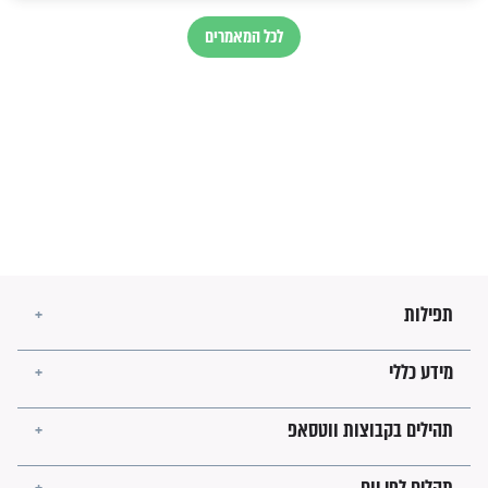
בנו של הבבא סאלי: "אלו
השניות האחרונות לפני מלחמה
עולמית"
מה יהיו גבולות ארץ ישראל
בזמן הגאולה?
לכל המאמרים
ישועות תהילים