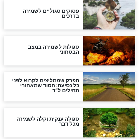
לכל המאמרים
מיסטיקה וקבלה
הרב שמואל אליהו: זה המפתח
לגאולה
זהו החוק הקוסמי שמחייב את
חורבנה של איראן לפי ספר
הזוהר הקדוש