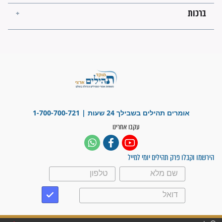
פציעת הראש של החייל הפכה
לנס רפואי בזכות...
"משהו בתוכי ידע שההריון הזה
זקוק לתפילות": סיפור ישועה
מדהים בזכות התפילות מדי יום
"אשמח שתודיעו למתפללים
עלינו שהקב"ה שמע לתפילות
וחתמתי על חוזה עבודה אחרי
שנתיים של חיפוש!"