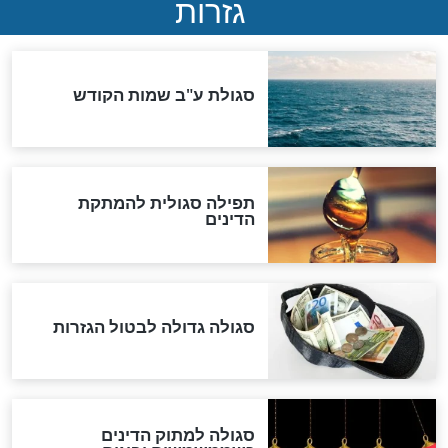
שורדת השואה שחוגגת 100:
"מודה לקב"ה על כל השנים"
"נביא בעיר": מכירת המחלה
לגוי והוספת השם חזקיהו
לרפואת הרב דב הכהן קוק
לכל המאמרים
אחרית הימים
האם אפשר לחשב את הקץ?