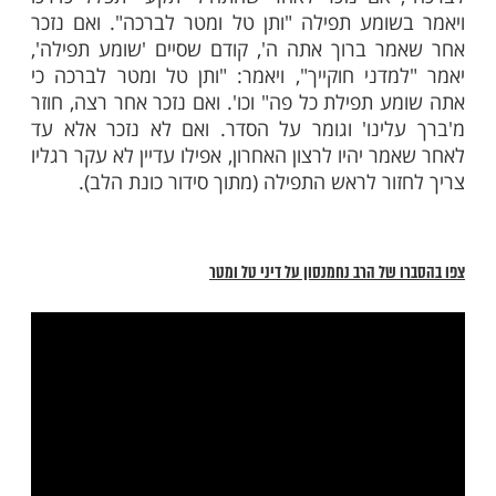
מות שלנו בתהילים
בלחיצה כאן >>>​
ם לאחר תשרי, ב
של ז' בחשון,
תפילת ערבית
רכת "תן טל ומטר לברכה".
 ברכנו בימות הגשמים וסיים הברכה:
קודם שהתחיל 'תקע' אומר שם "ותן טל ומתר
אם נזכר לאחר שהתחיל 'תקע' יתפלל כדרכו
ומע תפילה "ותן טל ומטר לברכה". ואם נזכר
 ברוך אתה ה', קודם שסיים 'שומע תפילה',
דני חוקייך", ויאמר: "ותן טל ומטר לברכה כי
 תפילת כל פה" וכו'. ואם נזכר אחר רצה, חוזר
ינו' וגומר על הסדר. ואם לא נזכר אלא עד
 יהיו לרצון האחרון, אפילו עדיין לא עקר רגליו
ור לראש התפילה (מתוך סידור כונת הלב).