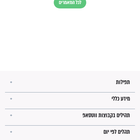
בנו של הבבא סאלי: "אלו
השניות האחרונות לפני מלחמה
עולמית"
מה יהיו גבולות ארץ ישראל
בזמן הגאולה?
לכל המאמרים
ישועות תהילים