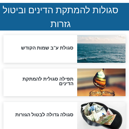
המסמך האבוד שנחשף
במרתפי מוסקבה: כתב היד
הנדיר של הרשב"ם התגלה
שורדת השואה שחוגגת 100:
"מודה לקב"ה על כל השנים"
לכל המאמרים
אחרית הימים