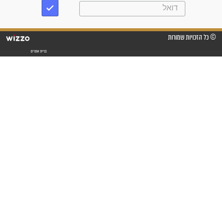
"אשמח שתודיעו למתפללים
עלינו שהקב"ה שמע לתפילות
וחתמתי על חוזה עבודה אחרי
שנתיים של חיפוש!"
"לא להתייאש חס ושלום, גם
אם הזיווג עוד לא מגיע"
לכל המאמרים
סגולות לשמירה והגנה
פסוקים סגוליים לשמירה