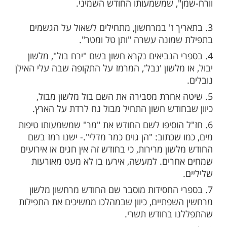
מות שלנו בתהילים
בלחיצה כאן >>>​
 הוא החודש השני במניין חודשי השנה לבריאת
החודש השמיני בתורה למניין החודשים ליציאת
ל ממצרים.
מרחשון, כמו כל החודשים, מוצאו מבבל.
שם באשורית הוא: "ארוחשמני" "או
", שמשמעותו החודש השמיני.
יך ז' במרחשון, מתחילים לשאול על הגשמים
מונה עשרה "ותן טל ומטר".
י הנביאים נקרא חשון בשם "ירח בול", מלשון
מלשון 'נבל', המרמז על התקופה שבה עלי האילן