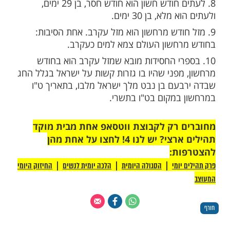
 אחרת מסבירה את השם בול מלשון מבול,
חודש חשון התחיל מבול נח לרדת על הארץ.
 הוסיפו לשם החודש את "מר" שמשמעותו טיפות
שכתוב: "הן גוים כמר מדלי".- ישנו רמז בשם
ון מרירות, כי בחודש זה אין חגים או אירועים
רים. למעשה, אירעו בו לא מעט מאורעות
י החסידות מוסבר שם החודש מרחשון מלשון
שפתיים, כיוון שבמהלכו ממשיכים את התפילות
 בחודש תשרי.
8. לעתים חודש חשון הוא חודש חסר, בן 29 ימים,
לא, בן 30 ימים.
חודש מרחשון הוא מזל עקרב. אחת הסיבות:
חשון העולם צמא למים כעקרב.