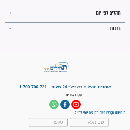
לכל המאמרים
ישועות תהילים
פציעת הראש של החייל הפכה
לנס רפואי בזכות...
"משהו בתוכי ידע שההריון הזה
זקוק לתפילות": סיפור ישועה
מדהים בזכות התפילות מדי יום