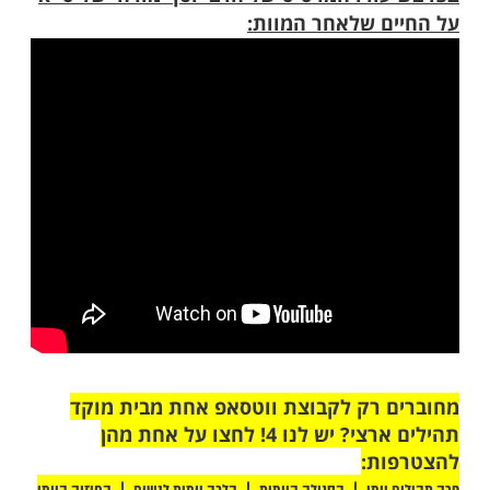
 אמונה וביטחון ואמר: "בן אדם, לפני שנפטר
ועולה לשמיים, 30 יום לפני כבר יודעים ואין מה לעשות.
 הזמן". הרב חיבק את רביבו, אחז בידו והוליך
ר דלת הישיבה. כשהגיעו לפתח הישיבה, הרב
יבו לצאת וסגר את הדלת. "ואז הבנתי שכנראה
ן", אמר רביבו.
ת פקח רביבו את עיניו בבית החולים, לעיניהם
של הרופאים, שכבר איבדו תקווה. המשפחה
ל ידי הצוות הרפואי, והודתה להשם על הנס
דבריו של הרב אברג'ל עוד הדהדו בראשו של
א הבין כי חייו ניתנו לו במתנה וסיפר לאשתו על
שמימית עם הרב יורם אברג'ל זצ"ל.
ם את דבריו ואמר כי "התובנות שלי מהאירוע
צריך לחיות את הרגע וליהנות מהמשפחה, כי אי
ת מה יקרה. אני ממש נולדתי מחדש, ואין ספק