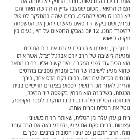
 הדפיברילטור. רביבו הובהל לבית חולים
"קפלן" במצב אנוש. הרופאים ביצעו החייאה במשך כ-66
מכות חשמל. משראו הרופאים כי ההחייאה לא
י רביבו נמצא בכשל רב מערכתי חמור, החליטו
 מותו. הם סברו כי אין טעם להמשיך ולנסות
 נותר סיכוי. אולם, אישה אחת מהצוות הרפואי
להמשיך בפעולות ההחייאה.
יעה איזו אישה שאני לא יודע מי זו וקשה לי
ה, והיא התעקשה להמשיך לעשות עיסויים.
כת חשמל אחרונה – פתאום גילו שיש דופק",
בו בהתרגשות. חזרת הדופק לא ניחמה את
פואי, משום שמצבו עדיין היה קשה מאוד והם
לו סיכוי להחלים. רביבו שהה במחלקה לטיפול
ם ביקשו הרופאים מאשתו להכין את המשפחה