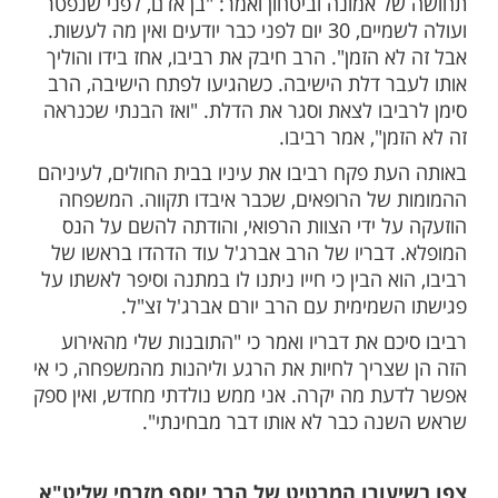
להיפרד ממנו. 12 יום נאבקו הרופאים על חייו, נעים בין
אוש.
 נשמתו של רביבו עוזבת את בית החולים
ישיבה של הרב יורם אברג'ל זצ"ל, אשר אותו
 עוד לפני המקרה והיה קשור אליו. רביבו מתאר
ע לישיבה של הרב ומבחין מסביבו בהדסים
כדים עם מים. רביבו לקח הדס אחד, בירך
אחר מכן המשיך לפסוע בצעדים חרישיים בבית
שלב זה הוא מבחין בקופסה ליד ההיכל,
טלית של הרב. רביבו מתקרב לעבר הקופסה,
הטלית ומריח אותה.
דן עלה מן הטלית, שאותה הריח כשעיניו
רביבו פקח את עיניו, ולפתע ראה את הרב עומד
 התבונן עם עיניו הטובות ברביבו, נסך בו