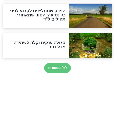
סגולה למתוק הדינים
כשממשמשים ובאים
לכל המאמרים
מיסטיקה וקבלה
הרב שמואל אליהו: זה המפתח
לגאולה