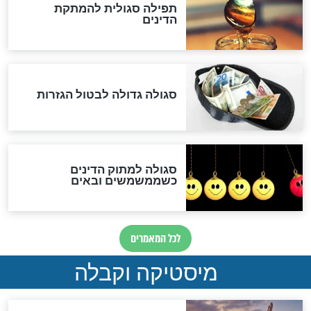
המסמך האבוד שנחשף
במרתפי מוסקבה: כתב היד
הנדיר של הרשב"ם התגלה
שורדת השואה שחוגגת 100:
"מודה לקב"ה על כל השנים"
לכל המאמרים
אחרית הימים