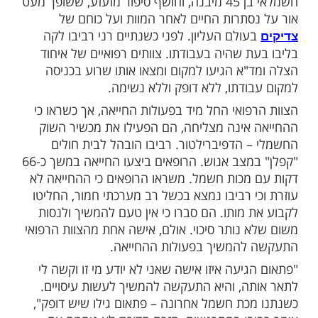
ות עוד תוכן חדש ומפתיע! התחברו לכל
מות שלנו בתהילים
בלחיצה כאן >>>​
נולדתי מחדש", כך פותח את דבריו רני רביבו,
חשמלאי בן 45 מיבנה, וחושף סיפור מזעזע, ששופך מעט
סתרות החיים לאחר המוות ועל כוחם של
ולם העליון. לפני כשנתיים רני רביבו לקה
ת שהיה בעבודתו. צוותים רפואיים של איחוד
"א הגיעו למקום ומצאו אותו שרוע בכניסה
ודתו, ללא דופק וללא נשימה.
פואי החל מיד בפעולות החייאה, אך כשראו כי
אינה מצליחה, הם הפעילו את מכשיר השוק