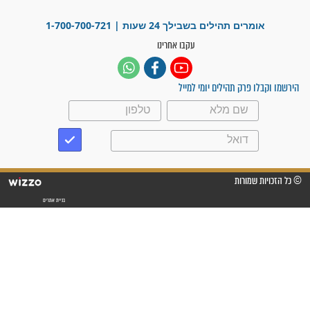
לכל המאמרים
ישועות תהילים
פציעת הראש של החייל הפכה
לנס רפואי בזכות...
"משהו בתוכי ידע שההריון הזה
זקוק לתפילות": סיפור ישועה
מדהים בזכות התפילות מדי יום