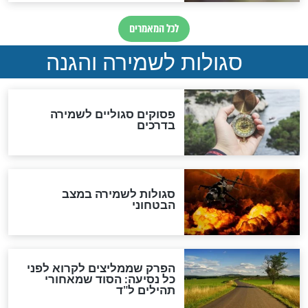
לכל המאמרים
מיסטיקה וקבלה
הרב שמואל אליהו: זה המפתח
לגאולה
זהו החוק הקוסמי שמחייב את
חורבנה של איראן לפי ספר
הזוהר הקדוש