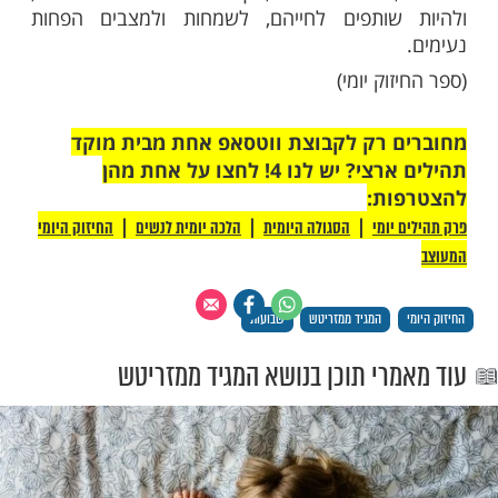
משנה (ראש השנה א', ב'): "בארבעה פרקים
ון: בעצרת על פירות האילן" - בחג השבועות
ון על פירות האילן, כמה פירות יניב כל עץ, מה
ם ועוד. אמרו חז"ל שפירות האילן של כל אחד
וא ילדינו, בשבועות נידונים אנו על הפירות
 הילדים שלנו, כמה הם ילמדו, כמה יצליחו. אך
תלוי רק ביום הזה, בתפילה, וברצון, צריכים אנו
אותם, להקנות להם דרך.
ם, מורים ומחנכים יודעים היטב כי תפקידנו אינו
לדינו, לתלמידינו רק הנאה, לעתים צריכים אנו
אותם על ידי דרישות שונות, חובות ומטלות,
יע להם להתקדם. לפעמים אי הנוחות הזמנית
פשרת נוחות מרבית בהמשך הדרך. ככל
עליהם מלמעלה, נהיה עם עין פקוחה על
נראה אכפתיות, כך נוכל לשלוט עליהם יותר,