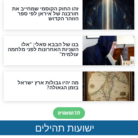
לכל המאמרים
ות להמתקת הדינים וביטול
גזרות
סגולת ע"ב שמות הקודש