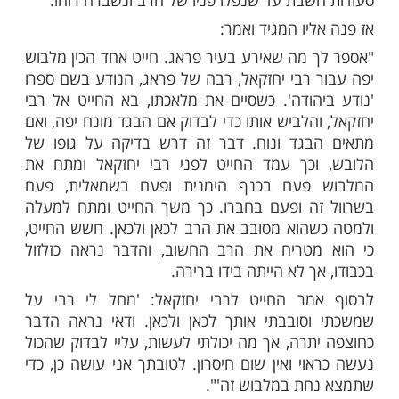
ות עוד תוכן חדש ומפתיע! התחברו לכל
מות שלנו בתהילים
בלחיצה כאן >>>​
 תלמיד חכם נודע, בא לראשונה אל המגיד
, בכדי לשהות במחיצתו בשבת. במשך כל
יט אותו המגיד בדברים, ודבריו היו כדקירות
בו של הרב האורח. דבר זה חזר ונשנה בכל
שבת עד שנפלו פניו של הרב ונשברה רוחו.
יו המגיד ואמר:
 מה שאירע בעיר פראג. חייט אחד הכין מלבוש
 רבי יחזקאל, רבה של פראג, הנודע בשם ספרו
הודה'. כשסיים את מלאכתו, בא החייט אל רבי
הלביש אותו כדי לבדוק אם הבגד מונח יפה, ואם
בגד ונוח. דבר זה דרש בדיקה על גופו של