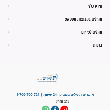
פציעת הראש של החייל הפכה
לנס רפואי בזכות...
"משהו בתוכי ידע שההריון הזה
זקוק לתפילות": סיפור ישועה
מדהים בזכות התפילות מדי יום
"אשמח שתודיעו למתפללים
עלינו שהקב"ה שמע לתפילות
וחתמתי על חוזה עבודה אחרי
שנתיים של חיפוש!"