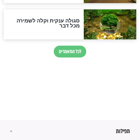
בנו של הבבא סאלי: "אלו
השניות האחרונות לפני מלחמה
עולמית"
מה יהיו גבולות ארץ ישראל
בזמן הגאולה?
לכל המאמרים
ישועות תהילים