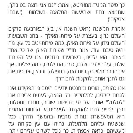
וכך עמד החייט לפני רבי יחזקאל ומתח את
פעם בכנף הימנית ופעם בשמאלית, פעם
ה ופעם בחברו. כך משך החייט ומתח למעלה
הוא מסובב את הרב לכאן ולכאן. חשש החייט,
מטריח את הרב החשוב, והדבר נראה כזלזול
ך לא הייתה בידו ברירה.
מר החייט לרבי יחזקאל: 'מחל לי רבי על
סובבתי אותך לכאן ולכאן. ודאי נראה הדבר
תרה, אך מה יכולתי לעשות, עליי לבדוק שהכול
י ואין שום חיסרון. לטובתך אני עושה כן, כדי
ת במלבוש זה'".
המגיד ממזריטש, ואמר: "גם אני רוצה בטובתך,
חת ושתיעשה המלאכה בשלמות" ('שבחי