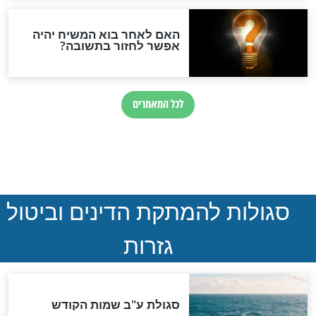
ההסכם החשאי של טראמפ
ואיראן: בלי שקיפות ועם הרבה
סימני שאלה
המסמך האבוד שנחשף
במרתפי מוסקבה: כתב היד
הנדיר של הרשב"ם התגלה
שורדת השואה שחוגגת 100:
"מודה לקב"ה על כל השנים"