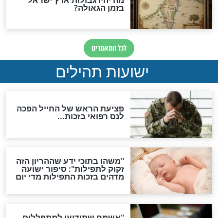
ות להמתקת הדינים וביטול
גזרות
סגולת ע"ב שמות הקודש
תפילה סגולית להמתקת
הדינים