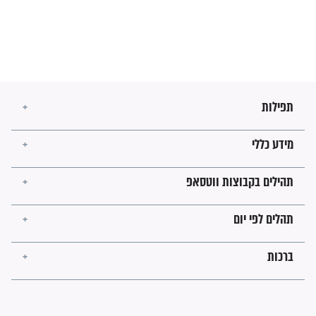
בזמן הגאולה?
לכל המאמרים
ישועות תהילים
פציעת הראש של החייל הפכה
לנס רפואי בזכות...
"משהו בתוכי ידע שההריון הזה
זקוק לתפילות": סיפור ישועה