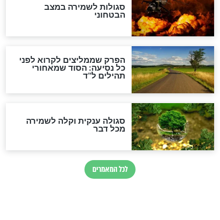
הרב שמואל אליהו: זה המפתח
לגאולה
זהו החוק הקוסמי שמחייב את
חורבנה של איראן לפי ספר
הזוהר הקדוש
בנו של הבבא סאלי: "אלו
השניות האחרונות לפני מלחמה
עולמית"
מה יהיו גבולות ארץ ישראל