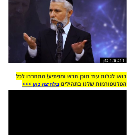
שלח לחבר
הן
ות עוד תוכן חדש ומפתיע! התחברו לכל