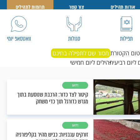
אודות תהילים
צור קשר
תרומות לתהילים
תפילות
סגולות
וואטסאפ יומי
טום הקטורת
מסור שם לתפילה בחינם
 ליום רביעי
תהילים ליום חמישי
וידאו
קיטור לצד כדור: הרכבת שנוסעת בתוך
מגרש כדורגל תוך כדי משחק
וידאו
זורקים עגבניות: כביש מהיר בקליפורניה