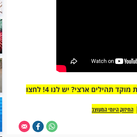
מחוברים רק לקבוצת ווטסאפ אחת מבית מוקד תהילים ארצי? יש לנו 4! לחצו
החיזוק היומי המעוצב