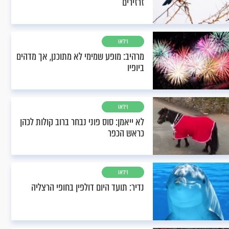
זרזירים
וידאו
מרהיב: מופע שמימי לא מתוכנן, אך מדהים
ביופיו
וידאו
לא ייאמן: סוס פוני נבחר ברוב קולות לכהן
כראש הכפר
וידאו
נדיר: תועד היום דולפין בחופי הרצליה