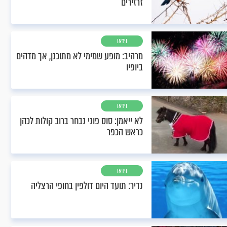
זרזירים
וידאו
מרהיב: מופע שמימי לא מתוכנן, אך מדהים
ביופיו
וידאו
לא ייאמן: סוס פוני נבחר ברוב קולות לכהן
כראש הכפר
וידאו
נדיר: תועד היום דולפין בחופי הרצליה