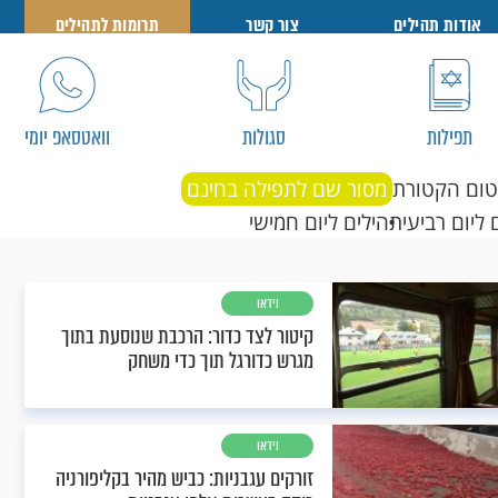
אודות תהילים
צור קשר
תרומות לתהילים
תפילות
סגולות
וואטסאפ יומי
טום הקטורת
מסור שם לתפילה בחינם
 ליום רביעי
תהילים ליום חמישי
וידאו
קיטור לצד כדור: הרכבת שנוסעת בתוך
מגרש כדורגל תוך כדי משחק
וידאו
זורקים עגבניות: כביש מהיר בקליפורניה