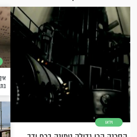
איך
בתנ
וידאו