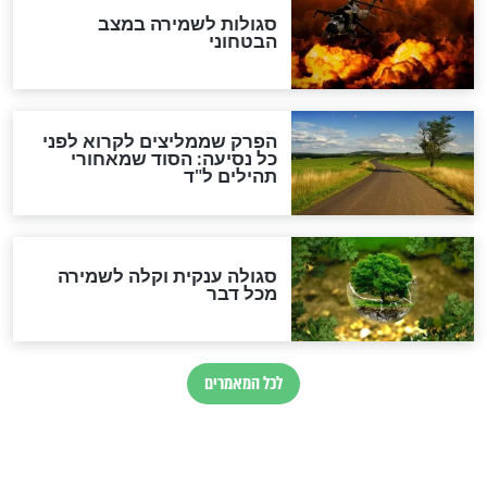
הרב שמואל אליהו: זה המפתח
לגאולה
זהו החוק הקוסמי שמחייב את
חורבנה של איראן לפי ספר
הזוהר הקדוש
בנו של הבבא סאלי: "אלו
השניות האחרונות לפני מלחמה
עולמית"