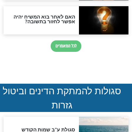
ההסכם החשאי של טראמפ
ואיראן: בלי שקיפות ועם הרבה
סימני שאלה
המסמך האבוד שנחשף
במרתפי מוסקבה: כתב היד
הנדיר של הרשב"ם התגלה
שורדת השואה שחוגגת 100:
"מודה לקב"ה על כל השנים"