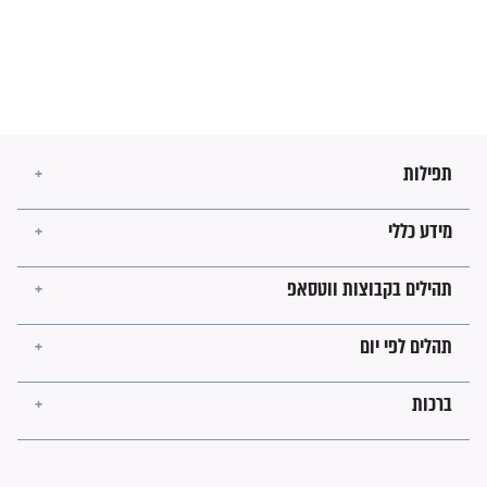
מה יהיו גבולות ארץ ישראל
בזמן הגאולה?
לכל המאמרים
ישועות תהילים
פציעת הראש של החייל הפכה
לנס רפואי בזכות...
"משהו בתוכי ידע שההריון הזה
זקוק לתפילות": סיפור ישועה