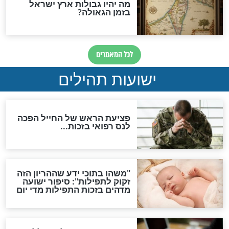
ות להמתקת הדינים וביטול
גזרות
סגולת ע"ב שמות הקודש
תפילה סגולית להמתקת
הדינים