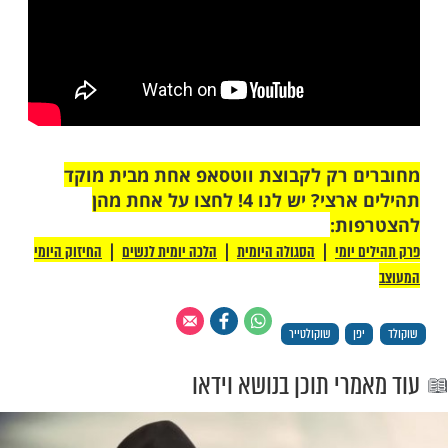
 רק לקבוצת ווטסאפ אחת מבית מוקד