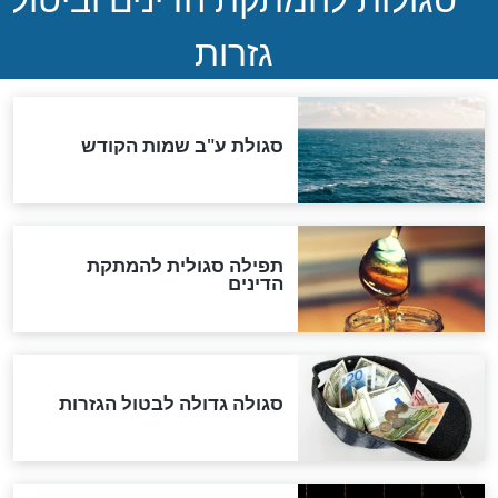
המסמך האבוד שנחשף
במרתפי מוסקבה: כתב היד
הנדיר של הרשב"ם התגלה
שורדת השואה שחוגגת 100:
"מודה לקב"ה על כל השנים"
לכל המאמרים
אחרית הימים