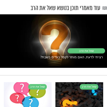
יים עדיין תקוע? כנראה ש
זה מה שאתם צריכים
תפילת שחרית
שו"ת