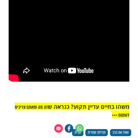
תבח בשם ומלכות (עיין שו"ת אז נדברו חלק י"ג
אות א', וילקוט יוסף סימן פ"ט סעיף ה'. וע"ע
 לציון חלק ב' פרק ה' סעיף ג' בהערה, ובספר
ה סימן נ"א סעיף ו').
אין לאדם לברך ברכות קריאת שמע לאחר סוף
ה בזמנה (שו"ע אורח חיים סימן נ"ח סעיף ו'.
שנה ברורה וביאור הלכה שם).
סרי - הלכות ודיני קריאת שמע של שחרית. צפו