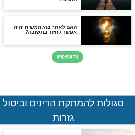
במרתפי מוסקבה: כתב היד
הנדיר של הרשב"ם התגלה
שורדת השואה שחוגגת 100:
"מודה לקב"ה על כל השנים"
"נביא בעיר": מכירת המחלה
לגוי והוספת השם חזקיהו
לרפואת הרב דב הכהן קוק
לכל המאמרים