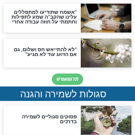
סגולה למתוק הדינים
כשממשמשים ובאים
לכל המאמרים
מיסטיקה וקבלה
הרב שמואל אליהו: זה המפתח
לגאולה