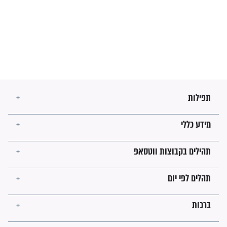
לכל המאמרים
ישועות תהילים
פציעת הראש של החייל הפכה
לנס רפואי בזכות...
"משהו בתוכי ידע שההריון הזה
זקוק לתפילות": סיפור ישועה
מדהים בזכות התפילות מדי יום