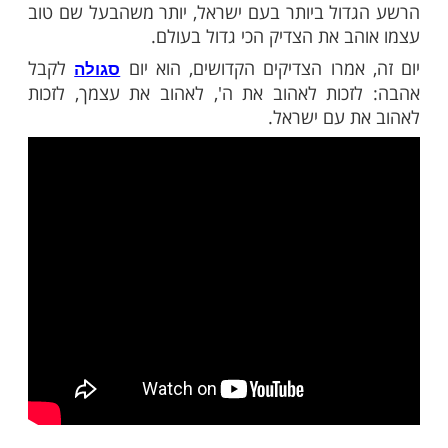
וסיף: "לא ראינו מכל הדורות מכל חכמי ספרד
 כך מקושרים לתלמידי הבעל שם טוב, כמו הבבא
יה נוהג לעשות הילולה לכל אחד מתלמידי
 טוב. ובוודאי שזכה לנשמת הבעל שם טוב
וגם שמו היה רבי ישראל כשם הבעל שם טוב."
 שירדה נשמת הבעל שם טוב הקדוש לעולם, זה
הבה גדולה. הבעל שם טוב העיד על עצמו כי
ולם לתקן שלושה דברים: "לזכות את האדם
 אהבת השם, שתהיה לו אהבת התורה ושתהיה
ישראל".. ואף אמר כי בורא עולם אוהב את
ול ביותר בעם ישראל, יותר משהבעל שם טוב
ב את הצדיק הכי גדול בעולם.
אמרו הצדיקים הקדושים, הוא יום
לקבל
סגולה