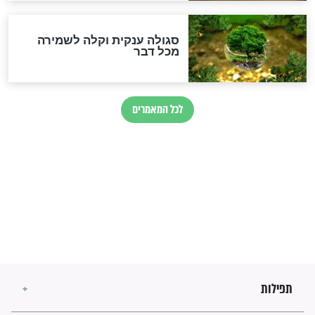
מה יהיו גבולות ארץ ישראל
בזמן הגאולה?
לכל המאמרים
ישועות תהילים
פציעת הראש של החייל הפכה
לנס רפואי בזכות...