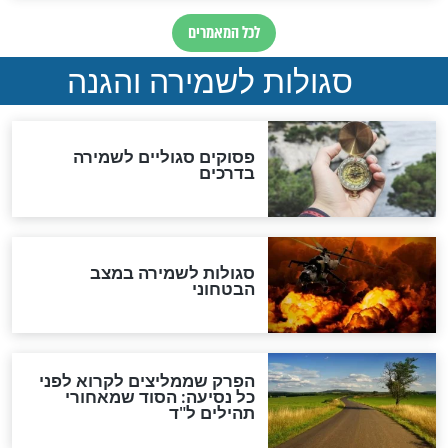
מיסטיקה וקבלה
הרב שמואל אליהו: זה המפתח
לגאולה
זהו החוק הקוסמי שמחייב את
חורבנה של איראן לפי ספר
הזוהר הקדוש
בנו של הבבא סאלי: "אלו
השניות האחרונות לפני מלחמה
עולמית"