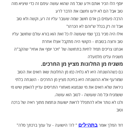
בלחיצה כאן >>>​
שבוע כתוב: ויכר יוסף את אחיו והם לא
חשבו שכלתה עליהם הרעה הנה מגיע שליט מצרים, לא מוכר,
ם מחשבות שליליות, הופך אותם לגנבים, לוקח להם את
ה בהם
 אומרת לנו התורה - בגלל שהם לא הכירוהו.
יר אותם וידע שכל מה שהוא עושה עימם זה כדי שיציא מזה
 לא ידעו וחשבו את הדבר לרע
 בן אדם חושב שמה שעובר עליו זה רע, וקשה ולא טוב
בגלל ש"והם לא הכרהו"
יר בכך שמי שעושה לו כל זאת הוא בורא עולם שחושב עליו
בטובתו - הקושי היה מתקבל אצלו אחרת
ים תמיד לחיות בתחושה של "ויכר יוסף את אחיו" שהקב"ה