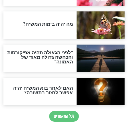
הותר לפרסום: לוחמי מילואים
נהרגו בדרום לבנון
ההסכם החשאי של טראמפ
ואיראן: בלי שקיפות ועם הרבה
סימני שאלה
המסמך האבוד שנחשף
במרתפי מוסקבה: כתב היד
הנדיר של הרשב"ם התגלה