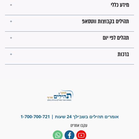
"משהו בתוכי ידע שההריון הזה
זקוק לתפילות": סיפור ישועה
מדהים בזכות התפילות מדי יום
"אשמח שתודיעו למתפללים
עלינו שהקב"ה שמע לתפילות
וחתמתי על חוזה עבודה אחרי
שנתיים של חיפוש!"
"לא להתייאש חס ושלום, גם
אם הזיווג עוד לא מגיע"