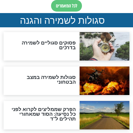
לגאולה
זהו החוק הקוסמי שמחייב את
חורבנה של איראן לפי ספר
הזוהר הקדוש
בנו של הבבא סאלי: "אלו
השניות האחרונות לפני מלחמה
עולמית"
מה יהיו גבולות ארץ ישראל
בזמן הגאולה?