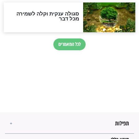
לכל המאמרים
ישועות תהילים
פציעת הראש של החייל הפכה
לנס רפואי בזכות...
"משהו בתוכי ידע שההריון הזה
זקוק לתפילות": סיפור ישועה
מדהים בזכות התפילות מדי יום