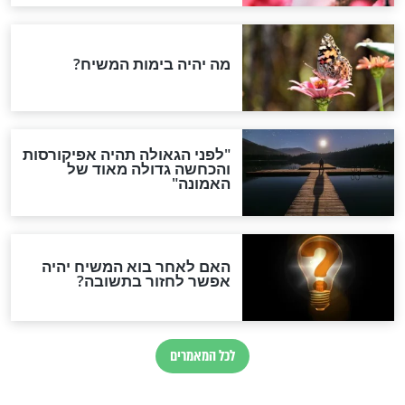
ההסכם החשאי של טראמפ
ואיראן: בלי שקיפות ועם הרבה
סימני שאלה
המסמך האבוד שנחשף
במרתפי מוסקבה: כתב היד
הנדיר של הרשב"ם התגלה
שורדת השואה שחוגגת 100:
"מודה לקב"ה על כל השנים"