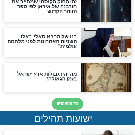
ות להמתקת הדינים וביטול
גזרות
סגולת ע"ב שמות הקודש
תפילה סגולית להמתקת
הדינים