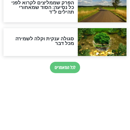
מה יהיו גבולות ארץ ישראל
בזמן הגאולה?
לכל המאמרים
ישועות תהילים
פציעת הראש של החייל הפכה
לנס רפואי בזכות...