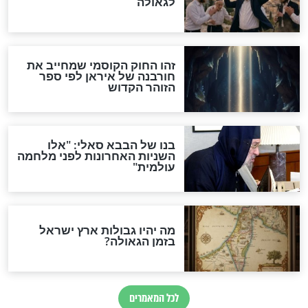
ות להמתקת הדינים וביטול
גזרות
סגולת ע"ב שמות הקודש
תפילה סגולית להמתקת
הדינים