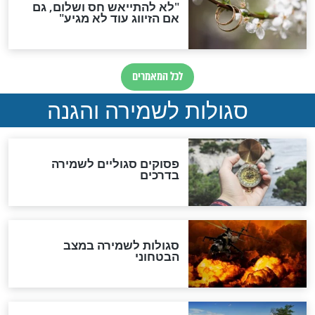
מיסטיקה וקבלה
הרב שמואל אליהו: זה המפתח
לגאולה
זהו החוק הקוסמי שמחייב את
חורבנה של איראן לפי ספר
הזוהר הקדוש
בנו של הבבא סאלי: "אלו
השניות האחרונות לפני מלחמה
עולמית"