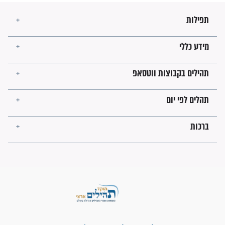
"משהו בתוכי ידע שההריון הזה
זקוק לתפילות": סיפור ישועה
מדהים בזכות התפילות מדי יום
"אשמח שתודיעו למתפללים
עלינו שהקב"ה שמע לתפילות
וחתמתי על חוזה עבודה אחרי
שנתיים של חיפוש!"
"לא להתייאש חס ושלום, גם
אם הזיווג עוד לא מגיע"