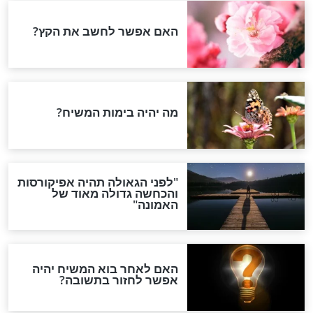
הותר לפרסום: לוחמי מילואים
נהרגו בדרום לבנון
ההסכם החשאי של טראמפ
ואיראן: בלי שקיפות ועם הרבה
סימני שאלה
המסמך האבוד שנחשף
במרתפי מוסקבה: כתב היד
הנדיר של הרשב"ם התגלה
שורדת השואה שחוגגת 100: