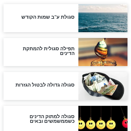
הותר לפרסום: לוחמי מילואים
נהרגו בדרום לבנון
ההסכם החשאי של טראמפ
ואיראן: בלי שקיפות ועם הרבה
סימני שאלה
המסמך האבוד שנחשף
במרתפי מוסקבה: כתב היד
הנדיר של הרשב"ם התגלה
שורדת השואה שחוגגת 100: