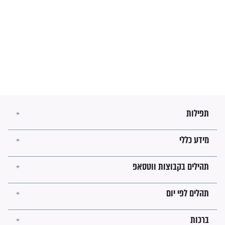
מיסטיקה וקבלה
הרב שמואל אליהו: זה המפתח
לגאולה
זהו החוק הקוסמי שמחייב את
חורבנה של איראן לפי ספר
הזוהר הקדוש
בנו של הבבא סאלי: "אלו
השניות האחרונות לפני מלחמה
עולמית"