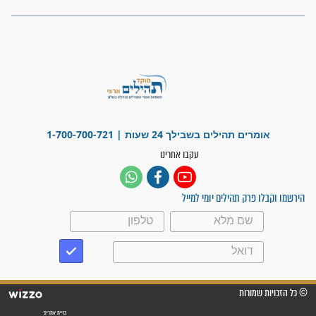
מה יהיו גבולות ארץ ישראל
בזמן הגאולה?
לכל המאמרים
ישועות תהילים
פציעת הראש של החייל הפכה
לנס רפואי בזכות...