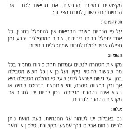
ות עוד תוכן חדש ומפתיע! התחברו לכל
מות שלנו בתהילים
בלחיצה כאן >>>​
ראשיים לישראל, הראשל"צ הגאון רבי יצחק
ון רבי דוד לאו, פרסמו השבוע הנחיות הלכתיות
לחג הפסח תש"פ, בשל הקורונה. את ההנחיות
רבנים הראשיים לאור התייעצות עם גורמים
ם במשרד הבריאות. אנו מביאים לכם את
 כלשונן, לטובת הציבור:
:
ר
חיות משרד הבריאות אין להתפלל במניין. כל
ל בביתו ביחידות. ציבור המתפללים יקבע זמן
יד לכולם למרות שמתפללים ביחידות.