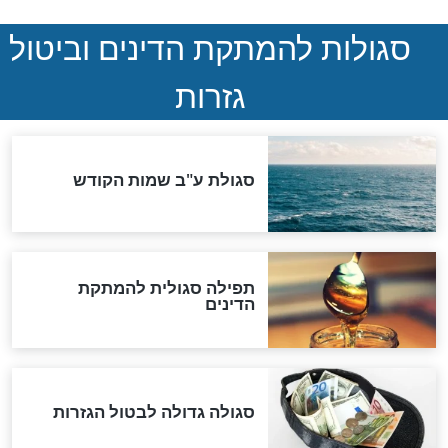
הותר לפרסום: לוחמי מילואים
נהרגו בדרום לבנון
ההסכם החשאי של טראמפ
ואיראן: בלי שקיפות ועם הרבה
סימני שאלה
המסמך האבוד שנחשף
במרתפי מוסקבה: כתב היד
הנדיר של הרשב"ם התגלה