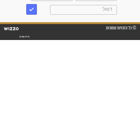
"משהו בתוכי ידע שההריון הזה
זקוק לתפילות": סיפור ישועה
מדהים בזכות התפילות מדי יום
"אשמח שתודיעו למתפללים
עלינו שהקב"ה שמע לתפילות
וחתמתי על חוזה עבודה אחרי
שנתיים של חיפוש!"
"לא להתייאש חס ושלום, גם
אם הזיווג עוד לא מגיע"