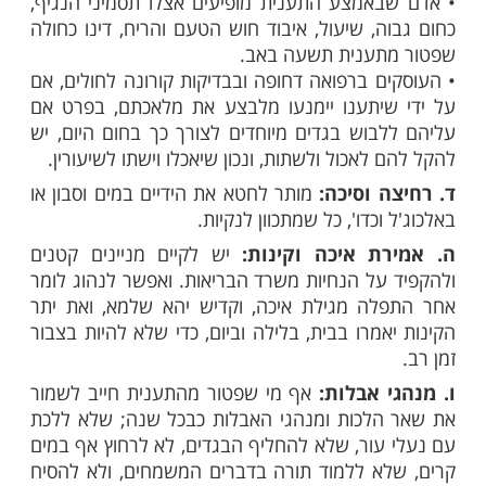
ענית. ויאכל רק דברים הנצרכים. וכיון שהוא
צריך לאכול לשיעורין ויאכל כרגיל.
אומת שאינו סובל משום תסמינים, חייב בתענית,
 הרופא אמר לו שיאכל כדי שלא יבוא לידי חולי,
ה יאכל וישתה לשיעורים כביום הכיפורים. ואם
ר לו שהוא בגדר חולה, אזי יאכל וישתה כרגיל.
תשעה באב א"צ לאכול ולשתות לשיעורין,
ולי לא גזר רבנן מעיקרא, כאן שאינו חולה
שלא יכבד חוליו, נכון יותר שיאכל וישתה
 ילקוט יוסף ארבע תעניות עמ' תיט, תכט].
בידוד חייב בתענית. כל שאין לו תסמינים כלל.
שסבל מדלקת ריאות חמורה וכדו', או שהיה
ונשם וכעת הבריא, צריך להיוועץ עם הרופא
 לצום. ואם הרופא אומר שצריך לאכול ולשתות
 על עצמו.