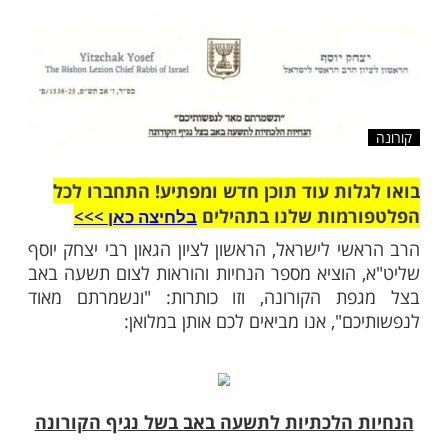
הוציא מספר הנחיות והוראות לצום תשעה באב
 הקורונה
שלח לחבר
ות עוד תוכן חדש ומפתיע! התחברו לכל
מות שלנו בתהילים
בלחיצה כאן >>>​
י לישראל, הראשון לציון הגאון רבי יצחק יוסף