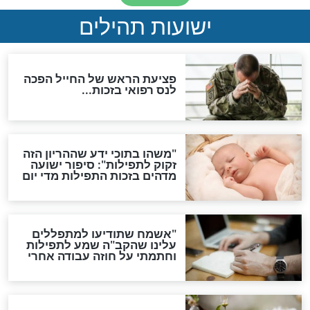
ות להמתקת הדינים וביטול
גזרות
סגולת ע"ב שמות הקודש
תפילה סגולית להמתקת
הדינים