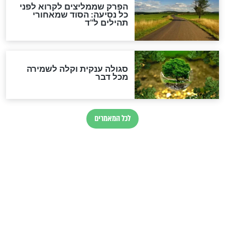
לגאולה
זהו החוק הקוסמי שמחייב את
חורבנה של איראן לפי ספר
הזוהר הקדוש
בנו של הבבא סאלי: "אלו
השניות האחרונות לפני מלחמה
עולמית"
מה יהיו גבולות ארץ ישראל
בזמן הגאולה?