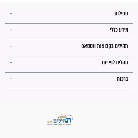
לכל המאמרים
ישועות תהילים
פציעת הראש של החייל הפכה
לנס רפואי בזכות...
"משהו בתוכי ידע שההריון הזה
זקוק לתפילות": סיפור ישועה
מדהים בזכות התפילות מדי יום