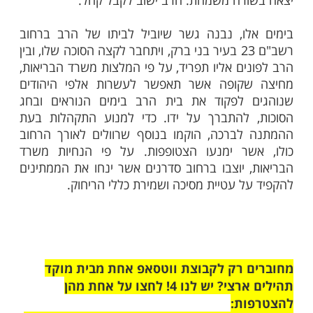
ות עוד תוכן חדש ומפתיע! התחברו לכל
מות שלנו בתהילים
בלחיצה כאן >>>​
 שנה שביתו של מרן, שר התורה, הרב חיים
י שליט"א היה סגור לקבלת קהל בשל מגיפת
 ויהודים רבים שנהגו לפקוד את בית הרב כדי
לקבל עצה לא יכלו לעשות זאת. אתמול (יום ד')
רה משמחת: הרב ישוב לקבל קהל.
ו, נבנה גשר שיוביל לביתו של הרב ברחוב
רשב"ם 23 בעיר בני ברק, ויתחבר לקצה הסוכה שלו, ובין
ים אליו תפריד, על פי המלצות משרד הבריאות,
קופה אשר תאפשר לעשרות אלפי היהודים
 לפקוד את בית הרב בימים הנוראים ובחג
 להתברך על ידו. כדי למנוע התקהלות בעת