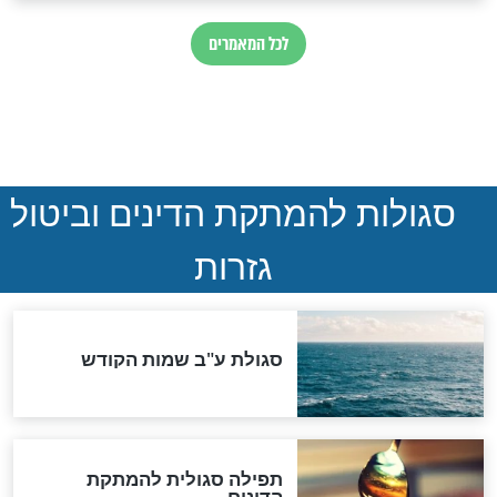
ההסכם החשאי של טראמפ
ואיראן: בלי שקיפות ועם הרבה
סימני שאלה
המסמך האבוד שנחשף
במרתפי מוסקבה: כתב היד
הנדיר של הרשב"ם התגלה
שורדת השואה שחוגגת 100:
"מודה לקב"ה על כל השנים"