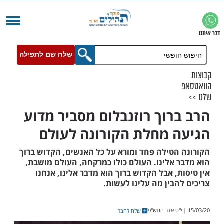
שלח שם לתפילה
רוך רוזנבלום מסביר מדוע
 מחלת הקורונה לעולם
הטילה פחד ומורא על כל האנשים, הקדוש ברוך
 אלינו. העולם כולו כמרקחה, העולם מושבת,
, אבל הקדוש ברוך הוא מדבר אלינו, אנחנו